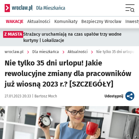
Serwis informacyjny wroclaw.pl podserwis: Dla mieszkańca
Menu
WAKACJE
Aktualności
Komunikaty
Bezpieczny Wrocław
Inwest
Z MIASTA
Strażacy uruchamiają na czas upałów trzy wodne
kurtyny | Lokalizacje
wroclaw.pl
Dla mieszkańca
Aktualności
Nie tylko 35 dni urlopu! Jakie
rewolucyjne zmiany dla pracowników
już wiosną 2023 r.? [SZCZEGÓŁY]
Data publikacji:
Autor:
artykuł
27.01.2023 20:33 |
Bartosz Moch
Udostępnij
Kliknij, aby powiększyć