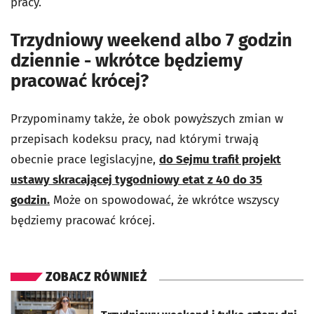
pracy.
Trzydniowy weekend albo 7 godzin
dziennie - wkrótce będziemy
pracować krócej?
Przypominamy także, że obok powyższych zmian w
przepisach kodeksu pracy, nad którymi trwają
obecnie prace legislacyjne,
do Sejmu trafił projekt
ustawy skracającej tygodniowy etat z 40 do 35
godzin.
Może on spowodować, że wkrótce wszyscy
będziemy pracować krócej.
ZOBACZ RÓWNIEŻ
otworzy się w nowej karcie