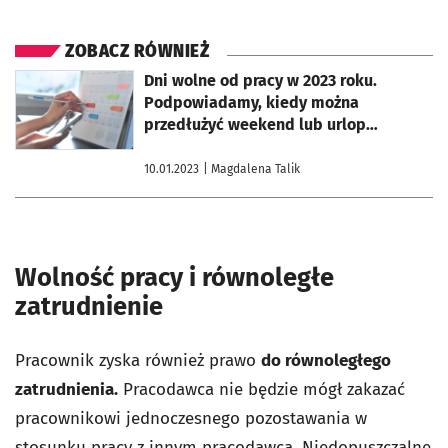
ZOBACZ RÓWNIEŻ
otworzy się w nowej karcie
Dni wolne od pracy w 2023 roku.
Podpowiadamy, kiedy można
przedłużyć weekend lub urlop
[KALENDARZ]
10.01.2023
| Magdalena Talik
Wolność pracy i równoległe
zatrudnienie
Pracownik zyska również prawo
do równoległego
zatrudnienia.
Pracodawca nie będzie mógł zakazać
pracownikowi jednoczesnego pozostawania w
stosunku pracy z innym pracodawcą. Niedopuszczalne