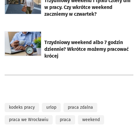
Trzydniowy weekend i tylko cztery dni
w pracy. Czy wkrótce weekend
zaczniemy w czwartek?
otworzy się w nowej karcie
Trzydniowy weekend albo 7 godzin
dziennie? Wkrótce możemy pracować
krócej
kodeks pracy
urlop
praca zdalna
praca we Wrocławiu
praca
weekend