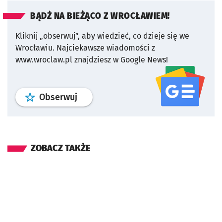
BĄDŹ NA BIEŻĄCO Z WROCŁAWIEM!
Kliknij „obserwuj”, aby wiedzieć, co dzieje się we
Wrocławiu.
Najciekawsze wiadomości z
www.wroclaw.pl znajdziesz w Google News!
profil
google news
serwisu wroclaw
Obserwuj
ZOBACZ TAKŻE