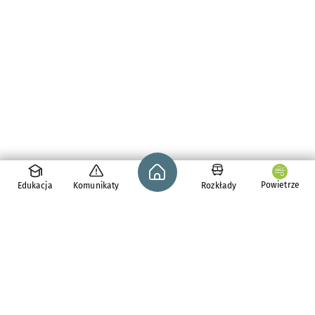
Strona główna - wroclaw.pl
Powietrze
Edukacja
Komunikaty
Rozkłady
pl. Solny 14,
50-062
Wrocław
tel. 71 776 71 42
e-mail:
redakcja@araw.pl