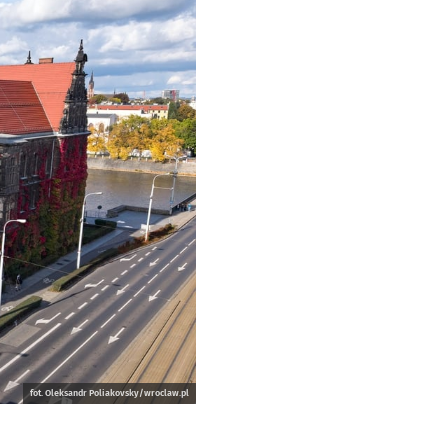
fot. Oleksandr Poliakovsky/wroclaw.pl