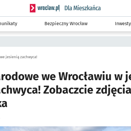
Serwis informacyjny wroclaw.pl podserwis: Dla
unikaty
Bezpieczny Wrocław
Inwesty
e jesienią zachwyca!
odowe we Wrocławiu w j
chwyca! Zobaczcie zdjęcia
ka
a
ię