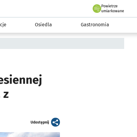
Powietrze
we Wrocławiu
 mieszkańca
umiarkowane
cje
Osiedla
Gastronomia
esiennej
 z
artykuł
Udostępnij