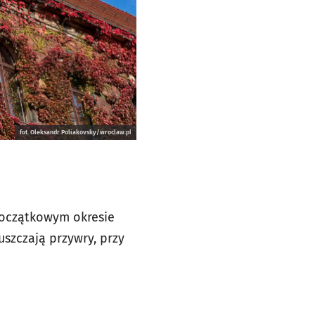
fot. Oleksandr Poliakovsky/wroclaw.pl
początkowym okresie
szczają przywry, przy