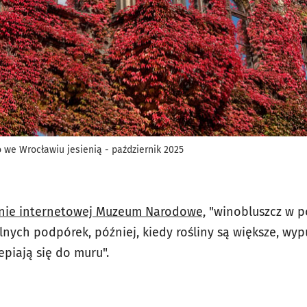
e Wrocławiu jesienią - październik 2025
onie internetowej Muzeum Narodowe,
"w
inobluszcz w 
nych podpórek, później, kiedy rośliny są większe, wypu
piają się do muru".