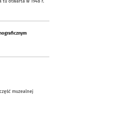
 tu otwarta w 1948 r.
tnograficznym
 część muzealnej