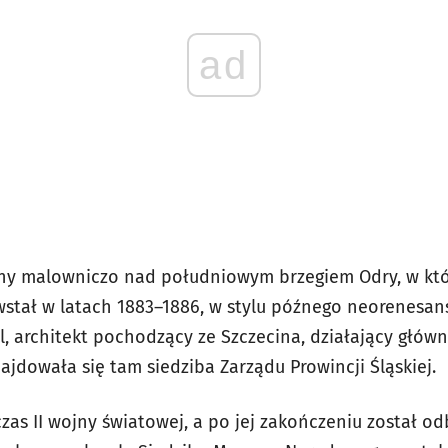
ad
ny malowniczo nad południowym brzegiem Odry, w któr
tał w latach 1883–1886, w stylu późnego neorenesans
ll, architekt pochodzący ze Szczecina, działający głów
ajdowała się tam siedziba Zarządu Prowincji Śląskiej.
zas II wojny światowej, a po jej zakończeniu został o