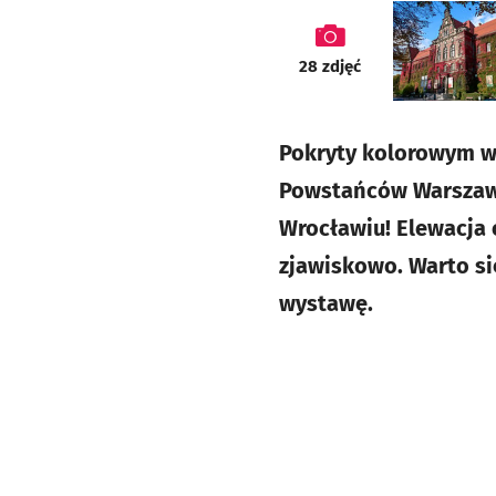
galeria
28
zdjęć
Pokryty kolorowym w
Powstańców Warszawy
Wrocławiu! Elewacja o
zjawiskowo. Warto si
wystawę.