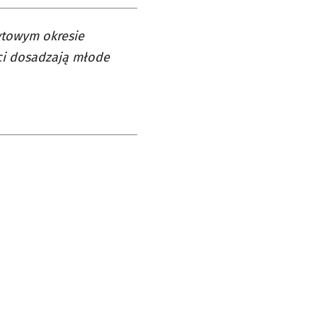
ytowym okresie
iści dosadzają młode