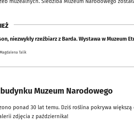
zeb muzealnych. Siedziba Muzeum Narodowego została
IEŻ
json, niezwykły rzeźbiarz z Barda. Wystawa w Muzeum E
 Magdalena Talik
a budynku Muzeum Narodowego
ono ponad 30 lat temu. Dziś roślina pokrywa większą
lerii zdjęcia z października!