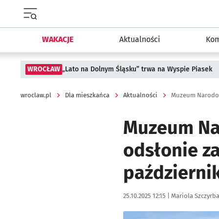
Menu główne portalu wroclaw.pl
WAKACJE
Aktualności
Kom
WROCŁAW
„Lato na Dolnym Śląsku” trwa na Wyspie Piasek
wroclaw.pl
Dla mieszkańca
Aktualności
Muzeum Narodow
Muzeum Nar
odsłonie za
październi
Data publikacji:
Autor:
25.10.2025 12:15 |
Mariola Szczyrb
Kliknij, aby zobaczyć galer