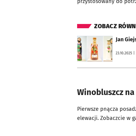
przystosowany do potr
ZOBACZ RÓWN
otworzy się w nowej karcie
Jan Gie
23.10.2025
|
Winobluszcz n
Pierwsze pnącza posadz
elewacji. Zobaczcie w ga