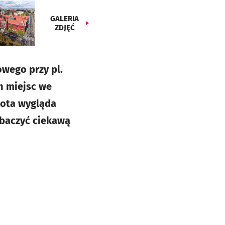
GALERIA
ZDJĘĆ
wego przy pl.
h miejsc we
łota wygląda
obaczyć ciekawą