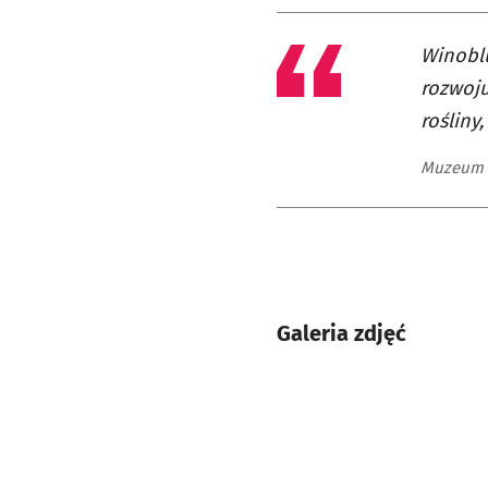
Winobl
rozwoju
rośliny
Muzeum 
Galeria zdjęć