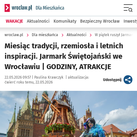
Serwis informacyjny wroclaw.pl podserwis: Dla mieszkańca
Menu
WAKACJE
Aktualności
Komunikaty
Bezpieczny Wrocław
Inwest
wroclaw.pl
Dla mieszkańca
Aktualności
W piątek ruszył Jarmark 
Miesiąc tradycji, rzemiosła i letnich
inspiracji. Jarmark Świętojański we
Wrocławiu | GODZINY, ATRAKCJE
Data publikacji:
Autor:
22.05.2026 09:57 |
Paulina Krawczyk
|
aktualizacja:
artykuł
Udostępnij
ćwierć roku temu, 22.05.2026
Kliknij, aby zobaczyć galerię
Kliknij, aby powiększyć