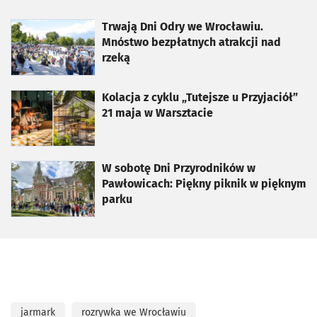
otworzy się w nowej karcie
Trwają Dni Odry we Wrocławiu.
Mnóstwo bezpłatnych atrakcji nad
rzeką
otworzy się w nowej karcie
Kolacja z cyklu „Tutejsze u Przyjaciół”
21 maja w Warsztacie
otworzy się w nowej karcie
W sobotę Dni Przyrodników w
Pawłowicach: Piękny piknik w pięknym
parku
jarmark
rozrywka we Wrocławiu