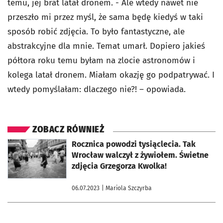
temu, jej brat latał dronem. - Ale wtedy nawet nie
przeszło mi przez myśl, że sama będę kiedyś w taki
sposób robić zdjęcia. To było fantastyczne, ale
abstrakcyjne dla mnie. Temat umarł. Dopiero jakieś
półtora roku temu byłam na zlocie astronomów i
kolega latał dronem. Miałam okazję go podpatrywać. I
wtedy pomyślałam: dlaczego nie?! – opowiada.
ZOBACZ RÓWNIEŻ
otworzy się w nowej karcie
Rocznica powodzi tysiąclecia. Tak
Wrocław walczył z żywiołem. Świetne
zdjęcia Grzegorza Kwolka!
06.07.2023
| Mariola Szczyrba