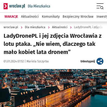
Serwis informacyjny wroclaw.pl podserwis: Dla mieszkańca
Menu
WAKACJE
Aktualności
Komunikaty
Bezpieczny Wrocław
Inwest
wroclaw.pl
Dla mieszkańca
Aktualności
LadyDronePL i zdjęcia Wr
LadyDronePL i jej zdjęcia Wrocławia z
lotu ptaka. „Nie wiem, dlaczego tak
mało kobiet lata dronem”
Data publikacji:
Autor:
artykuł
01.01.2024 07:52 |
Mariola Szczyrba
Udostępnij
Kliknij, aby zobaczyć galerię