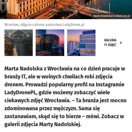
Marta Nadolska/LadyDrone.pl
Wrocław, zdjęcie z drona autorstwa LadyDrone.pl
GALERIA
11
ZDJĘĆ
Marta Nadolska z Wrocławia na co dzień pracuje w
branży IT, ale w wolnych chwilach robi zdjęcia
dronem. Prowadzi popularny profil na Instagramie
LadyDronePL, gdzie możemy zobaczyć wiele
ciekawych zdjęć Wrocławia. – Ta branża jest mocno
zdominowana przez mężczyzn. Sama się
zastanawiam, skąd się to bierze – mówi. Zobacz w
galerii zdjęcia Marty Nadolskiej.