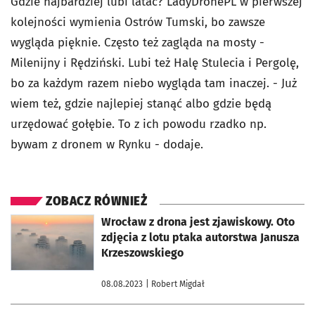
Gdzie najbardziej lubi latać? LadyDronePL w pierwszej
kolejności wymienia Ostrów Tumski, bo zawsze
wygląda pięknie. Często też zagląda na mosty -
Milenijny i Rędziński. Lubi też Halę Stulecia i Pergolę,
bo za każdym razem niebo wygląda tam inaczej. - Już
wiem też, gdzie najlepiej stanąć albo gdzie będą
urzędować gołębie. To z ich powodu rzadko np.
bywam z dronem w Rynku - dodaje.
ZOBACZ RÓWNIEŻ
otworzy się w nowej karcie
Wrocław z drona jest zjawiskowy. Oto
zdjęcia z lotu ptaka autorstwa Janusza
Krzeszowskiego
08.08.2023
| Robert Migdał