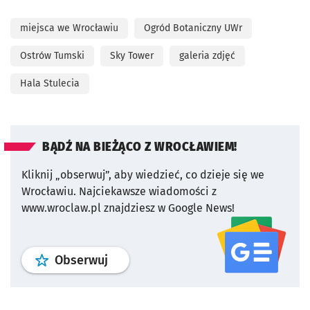
miejsca we Wrocławiu
Ogród Botaniczny UWr
Ostrów Tumski
Sky Tower
galeria zdjęć
Hala Stulecia
BĄDŹ NA BIEŻĄCO Z WROCŁAWIEM!
Kliknij „obserwuj”, aby wiedzieć, co dzieje się we
Wrocławiu.
Najciekawsze wiadomości z
www.wroclaw.pl znajdziesz w Google News!
profil
google news
serwisu wroclaw
Obserwuj