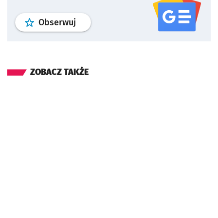
profil
google news
serwisu wroclaw
Obserwuj
ZOBACZ TAKŻE