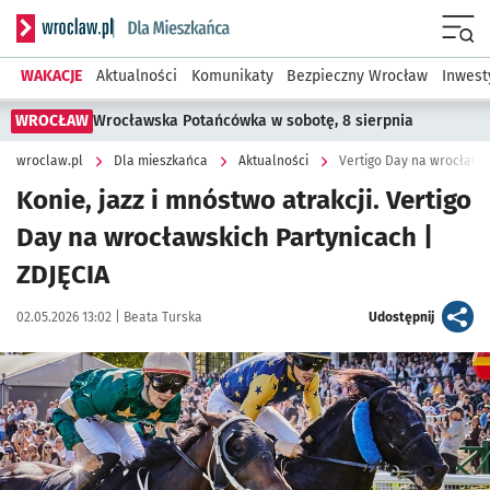
Serwis informacyjny wroclaw.pl podserwis: Dla mieszkańca
Menu
WAKACJE
Aktualności
Komunikaty
Bezpieczny Wrocław
Inwest
WROCŁAW
Wrocławska Potańcówka w sobotę, 8 sierpnia
wroclaw.pl
Dla mieszkańca
Aktualności
Vertigo Day na wrocławs
Konie, jazz i mnóstwo atrakcji. Vertigo
Day na wrocławskich Partynicach |
ZDJĘCIA
Data publikacji:
Autor:
artykuł
02.05.2026 13:02 |
Beata Turska
Udostępnij
Kliknij, aby zobaczyć galerię