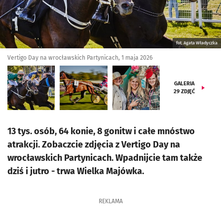
fot. Agata Władyczka
Vertigo Day na wrocławskich Partynicach, 1 maja 2026
GALERIA
29
ZDJĘĆ
13 tys. osób, 64 konie, 8 gonitw i całe mnóstwo
atrakcji. Zobaczcie zdjęcia z Vertigo Day na
wrocławskich Partynicach. Wpadnijcie tam także
dziś i jutro - trwa Wielka Majówka.
REKLAMA