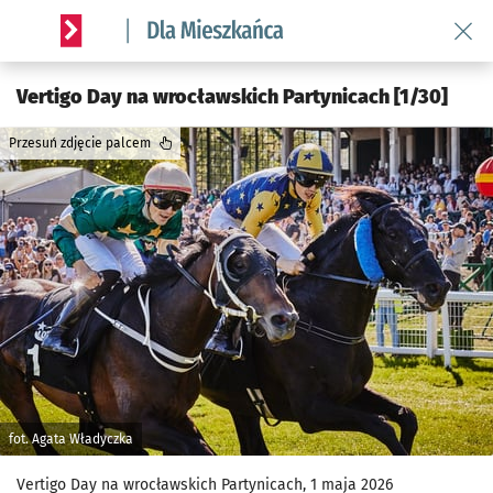
Wróć 
Serwis informacyjny wroclaw.pl podserwis: Dla mieszkańca
Vertigo Day na wrocławskich Partynicach [1/30]
Przesuń zdjęcie palcem
fot. Agata Władyczka
Vertigo Day na wrocławskich Partynicach, 1 maja 2026