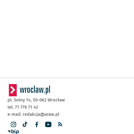
pl. Solny 14,
50-062
Wrocław
tel. 71 776 71 42
e-mail:
redakcja@araw.pl