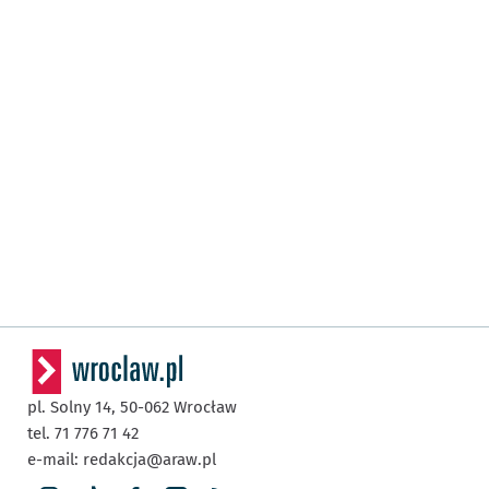
pl. Solny 14,
50-062
Wrocław
tel. 71 776 71 42
e-mail:
redakcja@araw.pl