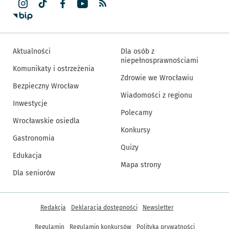
Aktualności
Dla osób z
niepełnosprawnościami
Komunikaty i ostrzeżenia
Zdrowie we Wrocławiu
Bezpieczny Wrocław
Wiadomości z regionu
Inwestycje
Polecamy
Wrocławskie osiedla
Konkursy
Gastronomia
Quizy
Edukacja
Mapa strony
Dla seniorów
Inne informacje
Redakcja
Deklaracja dostępności
Newsletter
Regulamin
Regulamin konkursów
Polityka prywatności