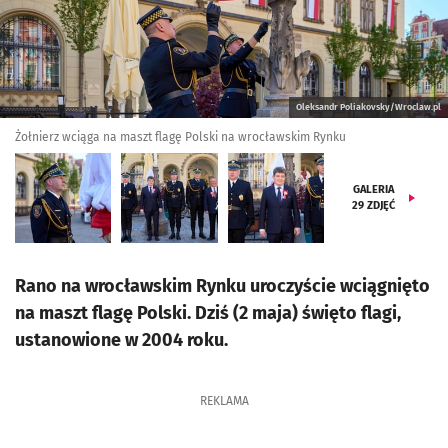
Oleksandr Poliakovsky/Wroclaw.pl
Żołnierz wciąga na maszt flagę Polski na wrocławskim Rynku
GALERIA
29
ZDJĘĆ
Rano na wrocławskim Rynku uroczyście wciągnięto
na maszt flagę Polski. Dziś (2 maja) święto flagi,
ustanowione w 2004 roku.
REKLAMA