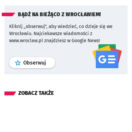
BĄDŹ NA BIEŻĄCO Z WROCŁAWIEM!
Kliknij „obserwuj”, aby wiedzieć, co dzieje się we
Wrocławiu.
Najciekawsze wiadomości z
www.wroclaw.pl znajdziesz w Google News!
profil
google news
serwisu wroclaw
Obserwuj
ZOBACZ TAKŻE