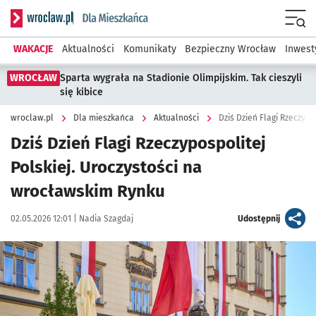
Serwis informacyjny wroclaw.pl podserwis: Dla mieszkańca
Menu
WAKACJE
Aktualności
Komunikaty
Bezpieczny Wrocław
Inwest
WROCŁAW
Sparta wygrała na Stadionie Olimpijskim. Tak cieszyli
się kibice
wroclaw.pl
Dla mieszkańca
Aktualności
Dziś Dzień Flagi Rzeczyp
Dziś Dzień Flagi Rzeczypospolitej
Polskiej. Uroczystości na
wrocławskim Rynku
Data publikacji:
Autor:
artykuł
02.05.2026 12:01 |
Nadia Szagdaj
Udostępnij
Kliknij, aby zobaczyć galerię