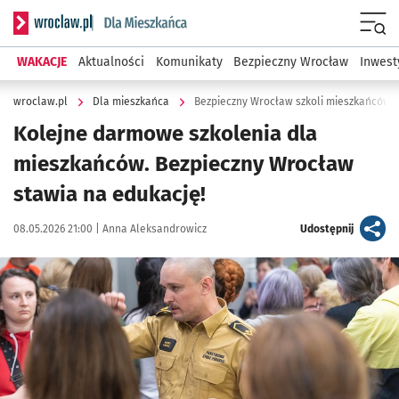
Serwis informacyjny wroclaw.pl podserwis: Dla mieszkańca
Menu
WAKACJE
Aktualności
Komunikaty
Bezpieczny Wrocław
Inwest
wroclaw.pl
Dla mieszkańca
Bezpieczny Wrocław szkoli mieszkańców.
Kolejne darmowe szkolenia dla
mieszkańców. Bezpieczny Wrocław
stawia na edukację!
Data publikacji:
Autor:
artykuł
08.05.2026 21:00 |
Anna Aleksandrowicz
Udostępnij
Kliknij, aby zobaczyć galerię
Kliknij, aby powiększyć