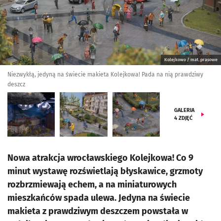
Kolejkowo / mat. prasowe
Niezwykłą, jedyną na świecie makieta Kolejkowa! Pada na nią prawdziwy
deszcz
GALERIA
4
ZDJĘĆ
Nowa atrakcja wrocławskiego Kolejkowa! Co 9
minut wystawę rozświetlają błyskawice, grzmoty
rozbrzmiewają echem, a na miniaturowych
mieszkańców spada ulewa. Jedyna na świecie
makieta z prawdziwym deszczem powstała w