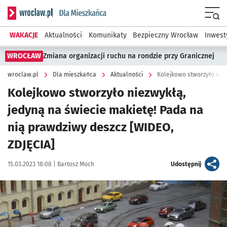
Serwis informacyjny wroclaw.pl podserwis: Dla mieszkańca
Menu
WAKACJE
Aktualności
Komunikaty
Bezpieczny Wrocław
Inwest
WROCŁAW
Zmiana organizacji ruchu na rondzie przy Granicznej
wroclaw.pl
Dla mieszkańca
Aktualności
Kolejkowo stworzyło niezwykłą,
jedyną na świecie makietę! Pada na
nią prawdziwy deszcz [WIDEO,
ZDJĘCIA]
Data publikacji:
Autor:
artykuł
15.03.2023 18:08 |
Bartosz Moch
Udostępnij
Kliknij, aby zobaczyć galerię
Kliknij, aby powiększyć