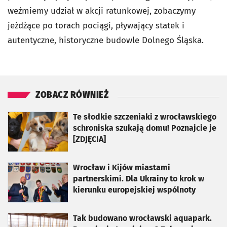
weźmiemy udział w akcji ratunkowej, zobaczymy
jeżdżące po torach pociągi, pływający statek i
autentyczne, historyczne budowle Dolnego Śląska.
ZOBACZ RÓWNIEŻ
otworzy się w nowej karcie
Te słodkie szczeniaki z wrocławskiego
schroniska szukają domu! Poznajcie je
[ZDJĘCIA]
otworzy się w nowej karcie
Wrocław i Kijów miastami
partnerskimi. Dla Ukrainy to krok w
kierunku europejskiej wspólnoty
otworzy się w nowej karcie
Tak budowano wrocławski aquapark.