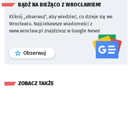
BĄDŹ NA BIEŻĄCO Z WROCŁAWIEM!
Kliknij „obserwuj”, aby wiedzieć, co dzieje się we
Wrocławiu.
Najciekawsze wiadomości z
www.wroclaw.pl znajdziesz w Google News!
profil
google news
serwisu wroclaw
Obserwuj
ZOBACZ TAKŻE