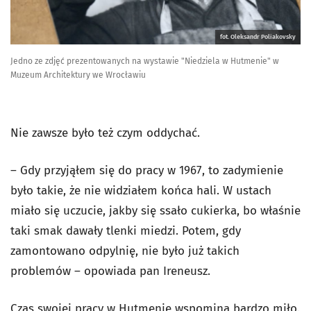
fot. Oleksandr Poliakovsky
Jedno ze zdjęć prezentowanych na wystawie "Niedziela w Hutmenie" w
Muzeum Architektury we Wrocławiu
Nie zawsze było też czym oddychać.
– Gdy przyjąłem się do pracy w 1967, to zadymienie
było takie, że nie widziałem końca hali. W ustach
miało się uczucie, jakby się ssało cukierka, bo właśnie
taki smak dawały tlenki miedzi. Potem, gdy
zamontowano odpylnię, nie było już takich
problemów – opowiada pan Ireneusz.
Czas swojej pracy w Hutmenie wspomina bardzo miło.