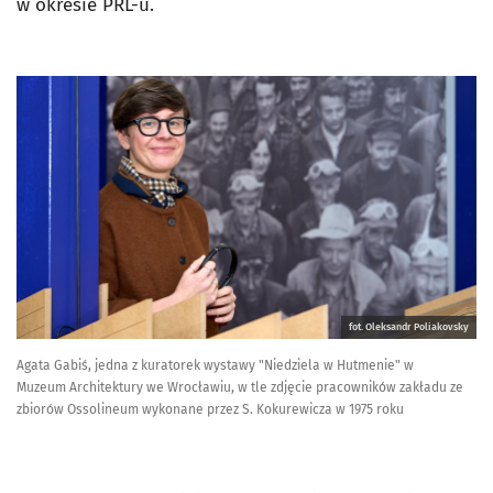
w okresie PRL-u.
fot. Oleksandr Poliakovsky
Agata Gabiś, jedna z kuratorek wystawy "Niedziela w Hutmenie" w
Muzeum Architektury we Wrocławiu, w tle zdjęcie pracowników zakładu ze
zbiorów Ossolineum wykonane przez S. Kokurewicza w 1975 roku