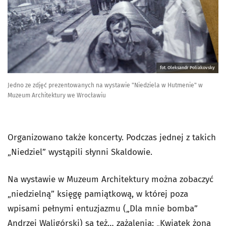
fot. Oleksandr Poliakovsky
Jedno ze zdjęć prezentowanych na wystawie "Niedziela w Hutmenie" w
Muzeum Architektury we Wrocławiu
Organizowano także koncerty. Podczas jednej z takich
„Niedziel” wystąpili słynni Skaldowie.
Na wystawie w Muzeum Architektury można zobaczyć
„niedzielną” księgę pamiątkową, w której poza
wpisami pełnymi entuzjazmu („Dla mnie bomba”
Andrzej Waligórski) są też… zażalenia: „Kwiatek żona