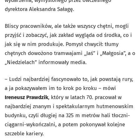
wydarzenia, wymyślonego przez ówczesnego
dyrektora Aleksandra Sałagę.
Bliscy pracowników, ale także wszyscy chętni, mogli
przyjść i zobaczyć, jak zakład wygląda od środka, co i
jak się w nim produkuje. Pomysł chwycił: tłumy
chętnych dowożono tramwajami „Jaś” i „Małgosia”, a o
„Niedzielach” informowały media.
– Ludzi najbardziej fascynowało to, jak powstają rury,
a ja pokazywałem im to krok po kroku – mówi
Ireneusz Prawdzik
, który w latach 70. pracował w
najbardziej znanym i spektakularnym hutmenowskim
budynku, czyli długiej na 325 m metrów hali tłoczni-
ciągarni-wykończalni, a potem pokonywał kolejne
szczeble kariery.