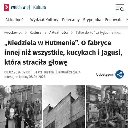
Serwis informacyjny wroclaw.pl podserwis: Kultura
Menu
Aktualności
Wydział Kultury
Polecamy
Stypendia
Festiwale
wroclaw.pl
Kultura
Aktualności
Tylko do końca tygodnia można z
„Niedziela w Hutmenie”. O fabryce
innej niż wszystkie, kucykach i Jagusi,
która straciła głowę
Data publikacji:
Autor:
08.02.2026 09:00 |
Beata Turska
|
aktualizacja:
4
artykuł
Udostępnij
miesiące temu, 08.04.2026
Kliknij, aby zobaczyć galerię