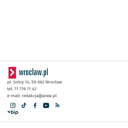
pl. Solny 14,
50-062
Wrocław
tel. 71 776 71 42
e-mail:
redakcja@araw.pl