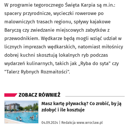
W programie tegorocznego Święta Karpia są m.in.:
spacery przyrodnicze, wycieczki rowerowe po
malowniczych trasach regionu, spływy kajakowe
Baryczą czy zwiedzanie miejscowych zabytków z
przewodnikiem. Wędkarze będą mogli wziąć udział w
licznych imprezach wędkarskich, natomiast miłośnicy
dobrej kuchni skosztują lokalnych ryb podczas
wydarzeń kulinarnych, takich jak „Ryba do syta" czy
"Talerz Rybnych Rozmaitości".
ZOBACZ RÓWNIEŻ
otworzy się w nowej karcie
Masz kartę pływacką? Co zrobić, by ją
zdobyć i ile kosztuje
04.09.2024
| Redakcja www.wroclaw.pl