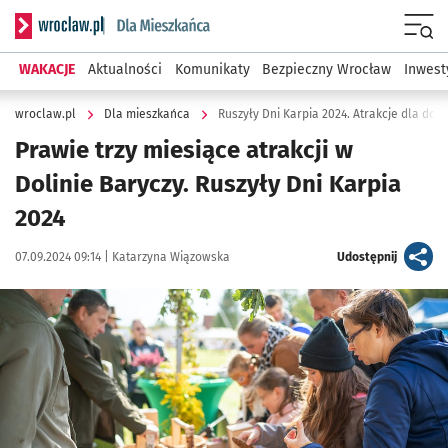
Serwis informacyjny wroclaw.pl podserwis: Dla mieszkańca
Menu
WAKACJE
Aktualności
Komunikaty
Bezpieczny Wrocław
Inwest
wroclaw.pl
Dla mieszkańca
Ruszyły Dni Karpia 2024. Atrakcje dla doros
Prawie trzy miesiące atrakcji w
Dolinie Baryczy. Ruszyły Dni Karpia
2024
Data publikacji:
Autor:
artykuł
07.09.2024 09:14 |
Katarzyna Wiązowska
Udostępnij
Kliknij, aby powiększyć