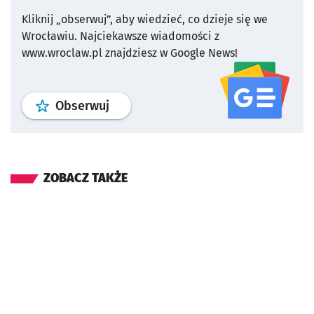
Kliknij „obserwuj”, aby wiedzieć, co dzieje się we
Wrocławiu.
Najciekawsze wiadomości z
www.wroclaw.pl znajdziesz w Google News!
profil
google news
serwisu wroclaw
Obserwuj
ZOBACZ TAKŻE