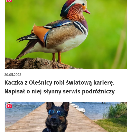
artykuł z galerią zdjęć
30.05.2023
Kaczka z Oleśnicy robi światową karierę.
Napisał o niej słynny serwis podróżniczy