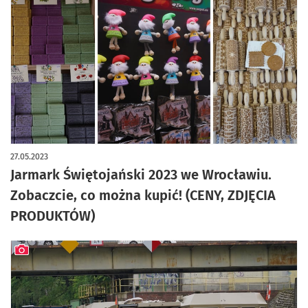
artykuł z galerią zdjęć
27.05.2023
Jarmark Świętojański 2023 we Wrocławiu.
Zobaczcie, co można kupić! (CENY, ZDJĘCIA
PRODUKTÓW)