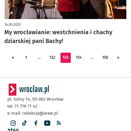
14.05.2023
My wrocławianie: westchnienia i chachy
dziarskiej pani Bachy!
«
1
…
132
133
134
…
150
»
pl. Solny 14,
50-062
Wrocław
tel. 71 776 71 42
e-mail:
redakcja@araw.pl