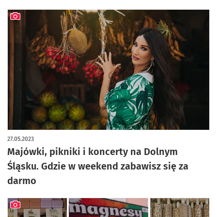
artykuł z galerią zdjęć
27.05.2023
Majówki, pikniki i koncerty na Dolnym
Śląsku. Gdzie w weekend zabawisz się za
darmo