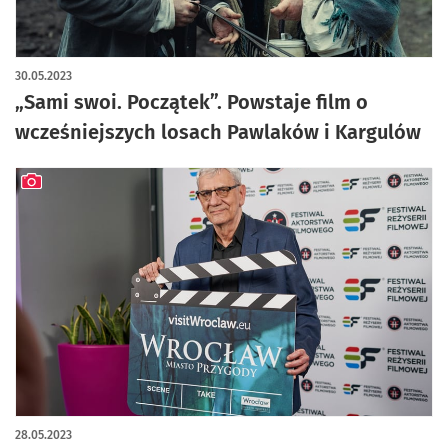
artykuł z galerią zdjęć
30.05.2023
„Sami swoi. Początek”. Powstaje film o
wcześniejszych losach Pawlaków i Kargulów
artykuł z galerią zdjęć
28.05.2023