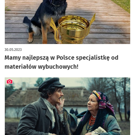
artykuł z galerią zdjęć
30.05.2023
Mamy najlepszą w Polsce specjalistkę od
materiałów wybuchowych!