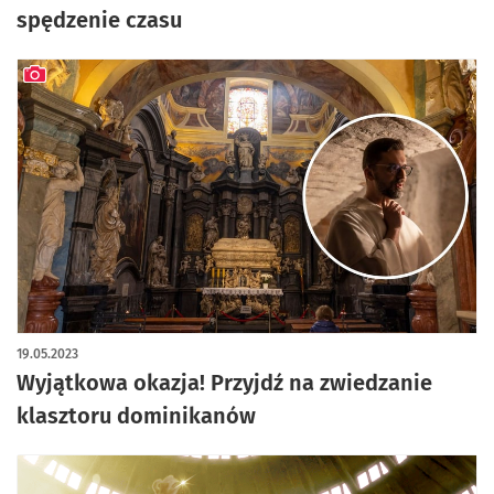
spędzenie czasu
artykuł z galerią zdjęć
19.05.2023
Wyjątkowa okazja! Przyjdź na zwiedzanie
klasztoru dominikanów