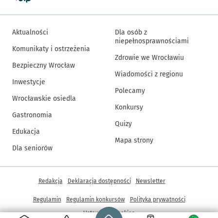
Aktualności
Dla osób z
niepełnosprawnościami
Komunikaty i ostrzeżenia
Zdrowie we Wrocławiu
Bezpieczny Wrocław
Wiadomości z regionu
Inwestycje
Polecamy
Wrocławskie osiedla
Konkursy
Gastronomia
Quizy
Edukacja
Mapa strony
Dla seniorów
Inne informacje
Redakcja
Deklaracja dostępności
Newsletter
Regulamin
Regulamin konkursów
Polityka prywatności
Strona główna - wroclaw.pl
Ustawienia cookies