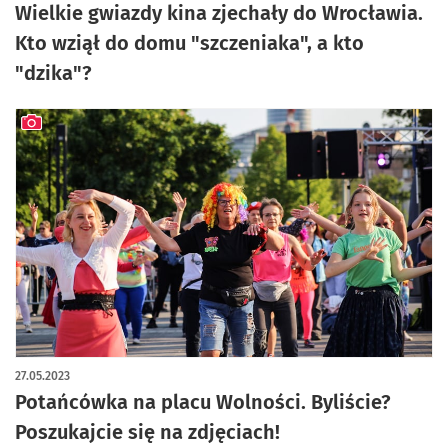
Wielkie gwiazdy kina zjechały do Wrocławia.
Kto wziął do domu "szczeniaka", a kto
"dzika"?
artykuł z galerią zdjęć
27.05.2023
Potańcówka na placu Wolności. Byliście?
Poszukajcie się na zdjęciach!