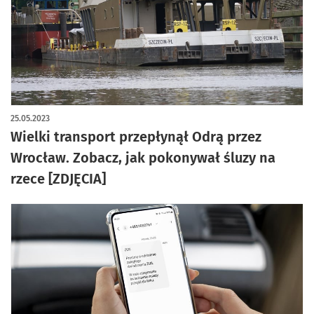
artykuł z galerią zdjęć
25.05.2023
Wielki transport przepłynął Odrą przez
Wrocław. Zobacz, jak pokonywał śluzy na
rzece [ZDJĘCIA]