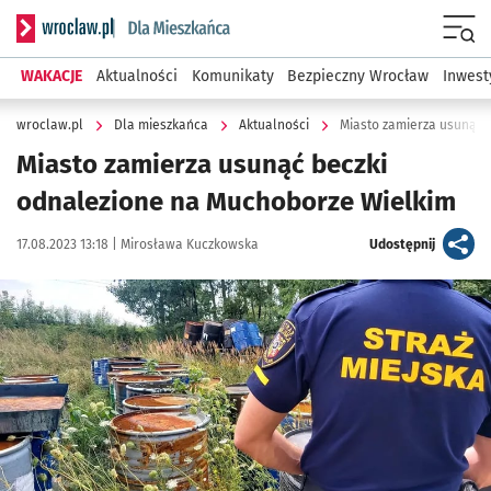
Serwis informacyjny wroclaw.pl podserwis: Dla mieszkańca
Menu
WAKACJE
Aktualności
Komunikaty
Bezpieczny Wrocław
Inwest
wroclaw.pl
Dla mieszkańca
Aktualności
Miasto zamierza usunąć 
Miasto zamierza usunąć beczki
odnalezione na Muchoborze Wielkim
Data publikacji:
Autor:
artykuł
17.08.2023 13:18 |
Mirosława Kuczkowska
Udostępnij
Kliknij, aby powiększyć