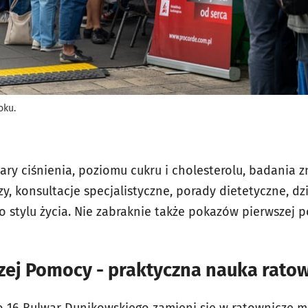
oku.
ry ciśnienia, poziomu cukru i cholesterolu, badania z
, konsultacje specjalistyczne, porady dietetyczne, dzi
 stylu życia. Nie zabraknie także pokazów pierwszej p
zej Pomocy - praktyczna nauka ratow
do 16 Bulwar Dunikowskiego zamieni się w ratownicze m