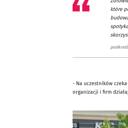
Zdrowie
które p
budowa
spotyka
skorzyst
podkreśl
- Na uczestników czeka 
organizacji i firm dzia