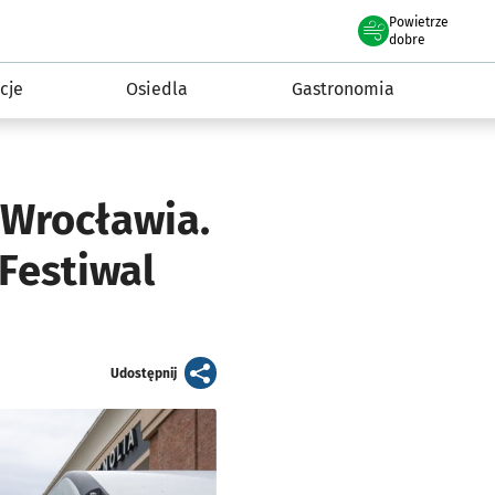
Powietrze
we Wrocławiu
 mieszkańca
dobre
cje
Osiedla
Gastronomia
 Wrocławia.
 Festiwal
artykuł
Udostępnij