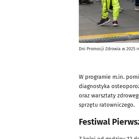
Dni Promocji Zdrowia w 2025 r
W programie m.in. pomia
diagnostyka osteoporozy
oraz warsztaty zdrowego
sprzętu ratowniczego.
Festiwal Pierws
Z kolei od godziny 12 