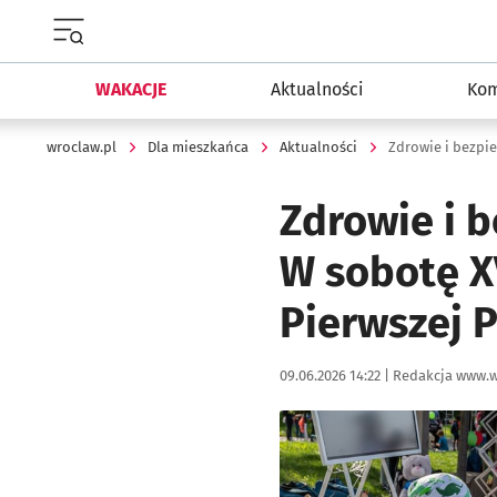
Menu główne portalu wroclaw.pl
WAKACJE
Aktualności
Kom
wroclaw.pl
Dla mieszkańca
Aktualności
Zdrowie i 
W sobotę XV
Pierwszej 
Data publikacji:
Autor:
09.06.2026 14:22 |
Redakcja www.w
Kliknij, aby powiększyć