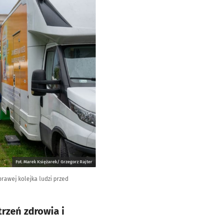
Fot. Marek Księżarek/ Grzegorz Rajter
prawej kolejka ludzi przed
rzeń zdrowia i