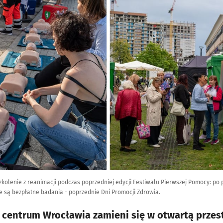
szkolenie z reanimacji podczas poprzedniej edycji Festiwalu Pierwszej Pomocy: po 
są bezpłatne badania - poprzednie Dni Promocji Zdrowia.
 centrum Wrocławia zamieni się w otwartą przest