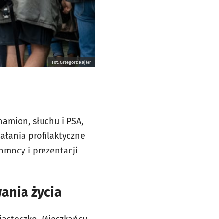
Fot. Grzegorz Rajter
namion, słuchu i PSA,
ałania profilaktyczne
omocy i prezentacji
ania życia
iasteczko. Mieszkańcy