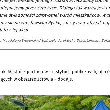
 nie jest efektem jednego działania, lecz sumą codzi
odejmujemy przez całe życie. Dlatego tak ważna jest pro
nie świadomości zdrowotnej wśród mieszkańców. W te
my się na wrocławskim Rynku, zależy nam, aby jak naj
ało z tej akcji
a Magdalena Wdowiak-Urbańczyk, dyrektorka Departamentu Spra
ok. 40 stoisk partnerów - instytucji publicznych, pla
łających w obszarze zdrowia – dodaje.