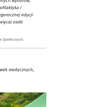
ennych wyborów,
filaktyka i
gorocznej edycji
więcej osób
w Społecznych.
cówek medycznych,