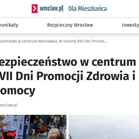
Serwis informacyjny wroclaw.pl podserwis: Dla
unikaty
Bezpieczny Wrocław
Inwesty
Zdrowie i bezpieczeństwo w centrum Wrocławia. W sobotę XVII Dni Promocji Zdrowia i Festiwal Pierwszej Pomocy
bezpieczeństwo w centrum
II Dni Promocji Zdrowia i
Pomocy
roclaw.pl