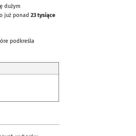
się dużym
ło już ponad
23 tysiące
tóre podkreśla