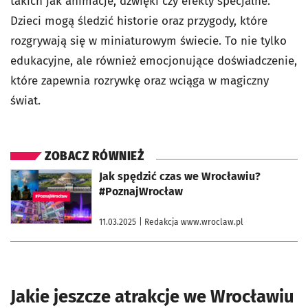
takich jak animacje, dźwięki czy efekty specjalne.
Dzieci mogą śledzić historie oraz przygody, które
rozgrywają się w miniaturowym świecie. To nie tylko
edukacyjne, ale również emocjonujące doświadczenie,
które zapewnia rozrywkę oraz wciąga w magiczny
świat.
ZOBACZ RÓWNIEŻ
otworzy się w nowej karcie
Jak spędzić czas we Wrocławiu?
#PoznajWrocław
11.03.2025
| Redakcja www.wroclaw.pl
Jakie jeszcze atrakcje we Wrocławiu