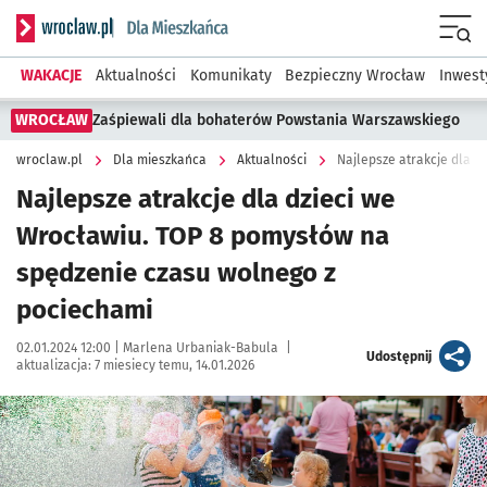
Serwis informacyjny wroclaw.pl podserwis: Dla mieszkańca
Menu
WAKACJE
Aktualności
Komunikaty
Bezpieczny Wrocław
Inwest
WROCŁAW
Zaśpiewali dla bohaterów Powstania Warszawskiego
wroclaw.pl
Dla mieszkańca
Aktualności
Najlepsze atrakcje dla dzieci we
Wrocławiu. TOP 8 pomysłów na
spędzenie czasu wolnego z
pociechami
Data publikacji:
Autor:
02.01.2024 12:00 |
Marlena Urbaniak-Babula
|
artykuł
Udostępnij
aktualizacja:
7 miesiecy temu, 14.01.2026
Kliknij, aby powiększyć