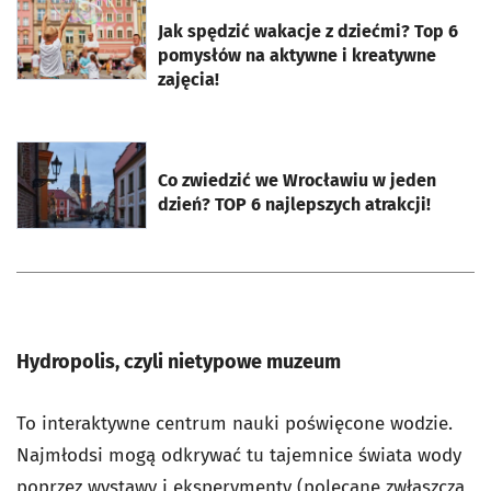
otworzy się w nowej karcie
Jak spędzić wakacje z dziećmi? Top 6
pomysłów na aktywne i kreatywne
zajęcia!
otworzy się w nowej karcie
Co zwiedzić we Wrocławiu w jeden
dzień? TOP 6 najlepszych atrakcji!
Hydropolis, czyli nietypowe muzeum
To interaktywne centrum nauki poświęcone wodzie.
Najmłodsi mogą odkrywać tu tajemnice świata wody
poprzez wystawy i eksperymenty (polecane zwłaszcza