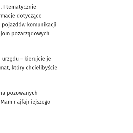
. I tematycznie
ormacje dotyczące
ch pojazdów komunikacji
zacjom pozarządowych
urzędu – kierujcie je
emat, który chcielibyście
ę na pozowanych
 Mam najfajniejszego