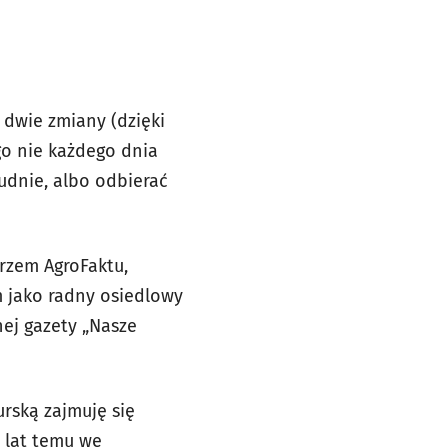
 dwie zmiany (dzięki
go nie każdego dnia
udnie, albo odbierać
rzem AgroFaktu,
m jako radny osiedlowy
ej gazety „Nasze
rską zajmuję się
 lat temu we