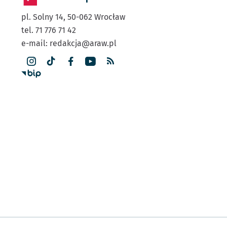
pl. Solny 14,
50-062
Wrocław
tel. 71 776 71 42
e-mail:
redakcja@araw.pl