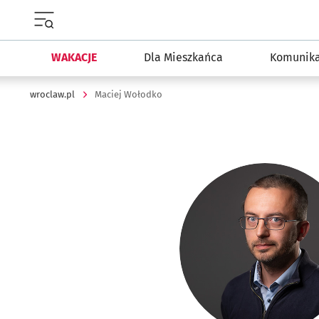
Menu główne portalu wroclaw.pl
WAKACJE
Dla Mieszkańca
Komunika
wroclaw.pl
Maciej Wołodko