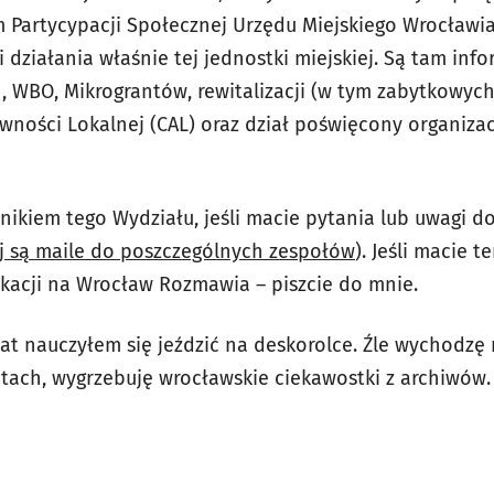
 Partycypacji Społecznej Urzędu Miejskiego Wrocławia
 działania właśnie tej jednostki miejskiej. Są tam inf
h, WBO, Mikrograntów, rewitalizacji (w tym zabytkowy
tywności Lokalnej (CAL) oraz dział poświęcony organi
nikiem tego Wydziału, jeśli macie pytania lub uwagi do 
j są maile do poszczególnych zespołów
). Jeśli macie t
acji na Wrocław Rozmawia – piszcie do mnie.
lat nauczyłem się jeździć na deskorolce. Źle wychodz
etach, wygrzebuję wrocławskie ciekawostki z archiwów.