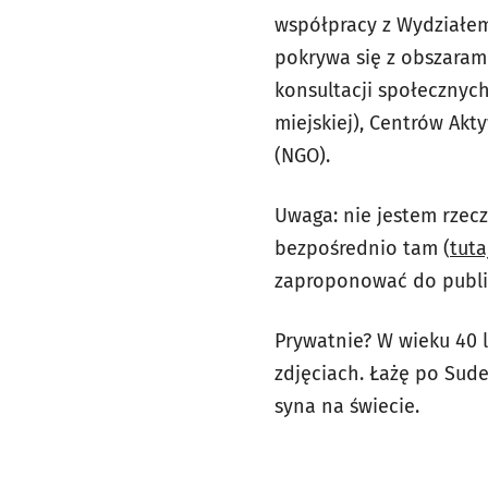
współpracy z Wydziałem
pokrywa się z obszarami
konsultacji społecznyc
miejskiej), Centrów Ak
(NGO).
Uwaga: nie jestem rzecz
bezpośrednio tam (
tuta
zaproponować do publik
Prywatnie? W wieku 40 
zdjęciach. Łażę po Sud
syna na świecie.