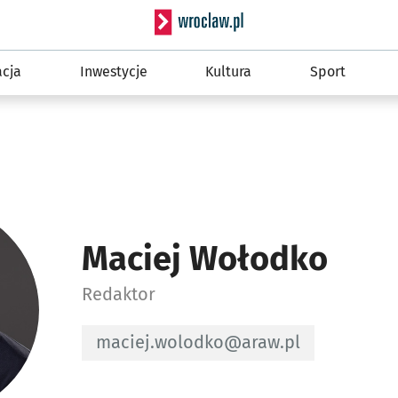
Serwis informacyjny wro
cja
Inwestycje
Kultura
Sport
Maciej Wołodko
Redaktor
Adres e-mail do Redaktor - Maciej W
maciej.wolodko@araw.pl