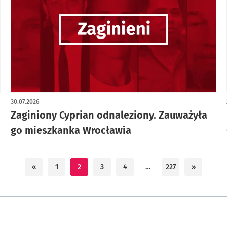
30.07.2026
Zaginiony Cyprian odnaleziony. Zauważyła
go mieszkanka Wrocławia
«
1
2
3
4
…
227
»