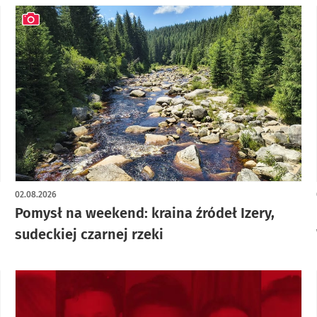
artykuł z galerią zdjęć
02.08.2026
Pomysł na weekend: kraina źródeł Izery,
sudeckiej czarnej rzeki