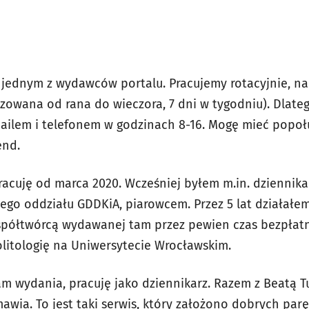
 jednym z wydawców portalu. Pracujemy rotacyjnie, na
izowana od rana do wieczora, 7 dni w tygodniu). Dlate
ailem i telefonem w godzinach 8-16. Mogę mieć popoł
end.
acuję od marca 2020. Wcześniej byłem m.in. dziennika
iego oddziału GDDKiA, piarowcem. Przez 5 lat działałe
spółtwórcą wydawanej tam przez pewien czas bezpłatn
olitologię na Uniwersytecie Wrocławskim.
m wydania, pracuję jako dziennikarz. Razem z Beatą Tu
wia. To jest taki serwis, który założono dobrych parę