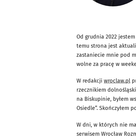
Od grudnia 2022 jestem
temu strona jest aktual
zastaniecie mnie pod m
wolne za pracę w week
W redakcji
wroclaw.pl
pr
rzecznikiem dolnośląsk
na Biskupinie, byłem w
Osiedle”. Skończyłem p
W dni, w których nie ma
serwisem Wrocław Rozma