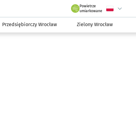
claw.pl
Powietrze
Wybierz język
C
we Wrocławiu
umiarkowane
Przedsiębiorczy Wrocław
Zielony Wrocław
ołodko: