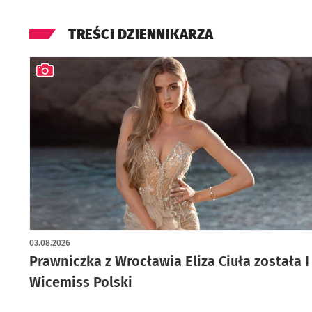
TREŚCI DZIENNIKARZA
artykuł z galerią zdjęć
03.08.2026
Prawniczka z Wrocławia Eliza Ciuła została I
Wicemiss Polski