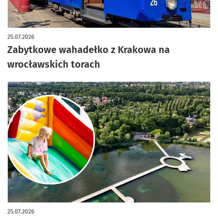
artykuł z galerią zdjęć
25.07.2026
Zabytkowe wahadełko z Krakowa na
wrocławskich torach
25.07.2026