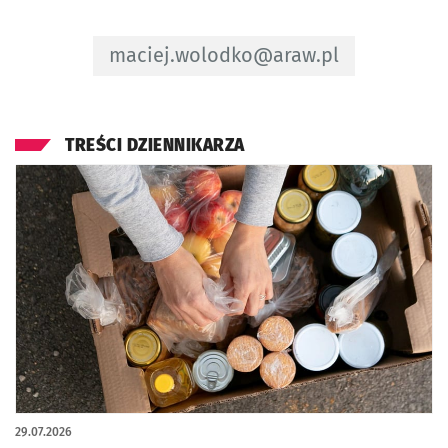
Adres e-mail do Redaktor - Maciej W
maciej.wolodko@araw.pl
TREŚCI DZIENNIKARZA
29.07.2026