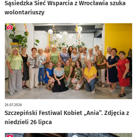
Sąsiedzka Sieć Wsparcia z Wrocławia szuka
wolontariuszy
artykuł z galerią zdjęć
26.07.2026
Szczepiński Festiwal Kobiet „Ania”. Zdjęcia z
niedzieli 26 lipca