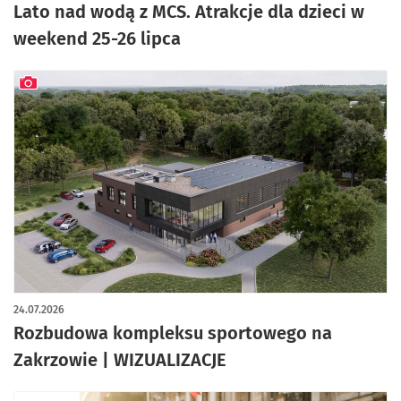
Lato nad wodą z MCS. Atrakcje dla dzieci w
weekend 25-26 lipca
artykuł z galerią zdjęć
24.07.2026
Rozbudowa kompleksu sportowego na
Zakrzowie | WIZUALIZACJE