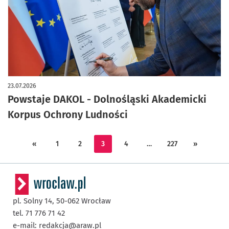
artykuł z galerią zdjęć
23.07.2026
Powstaje DAKOL - Dolnośląski Akademicki
Korpus Ochrony Ludności
«
1
2
3
4
…
227
»
pl. Solny 14,
50-062
Wrocław
tel. 71 776 71 42
e-mail:
redakcja@araw.pl