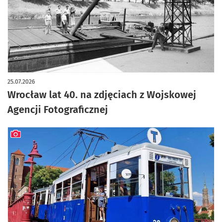
artykuł z galerią zdjęć
25.07.2026
Wrocław lat 40. na zdjęciach z Wojskowej
Agencji Fotograficznej