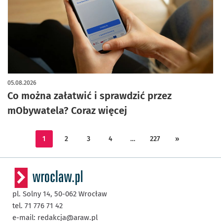
05.08.2026
Co można załatwić i sprawdzić przez
mObywatela? Coraz więcej
1
2
3
4
…
227
»
pl. Solny 14,
50-062
Wrocław
tel. 71 776 71 42
e-mail:
redakcja@araw.pl