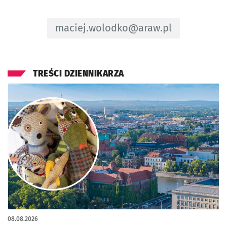
Adres e-mail do Redaktor - Maciej W
maciej.wolodko@araw.pl
TREŚCI DZIENNIKARZA
08.08.2026