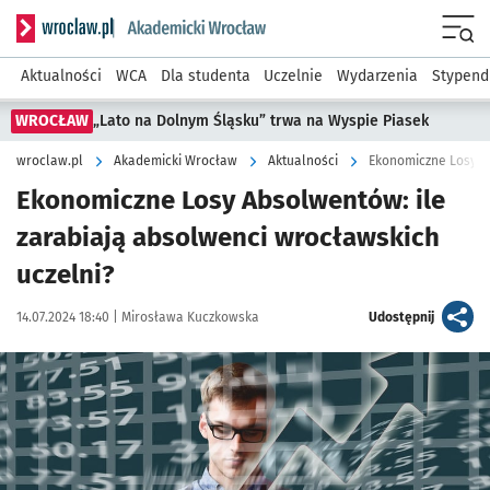
Serwis informacyjny wroclaw.pl podserwis: Akademicki Wro
Men
Aktualności
WCA
Dla studenta
Uczelnie
Wydarzenia
Stypend
WROCŁAW
„Lato na Dolnym Śląsku” trwa na Wyspie Piasek
wroclaw.pl
Akademicki Wrocław
Aktualności
Ekonomiczne Losy A
Ekonomiczne Losy Absolwentów: ile
zarabiają absolwenci wrocławskich
uczelni?
Data publikacji:
Autor:
artykuł
14.07.2024 18:40 |
Mirosława Kuczkowska
Udostępnij
Kliknij, aby powiększyć