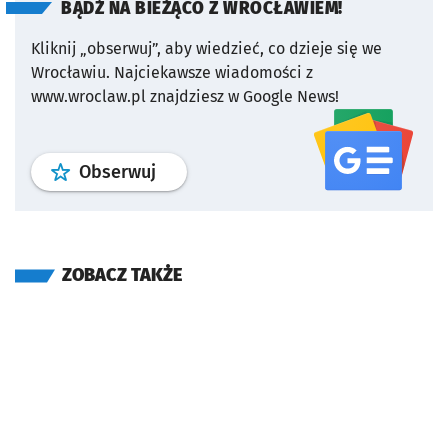
BĄDŹ NA BIEŻĄCO Z WROCŁAWIEM!
Kliknij „obserwuj”, aby wiedzieć, co dzieje się we
Wrocławiu.
Najciekawsze wiadomości z
www.wroclaw.pl znajdziesz w Google News!
profil
google news
serwisu wroclaw
Obserwuj
ZOBACZ TAKŻE