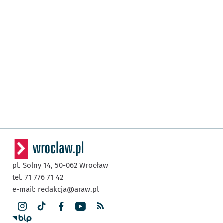
pl. Solny 14,
50-062
Wrocław
tel. 71 776 71 42
e-mail:
redakcja@araw.pl