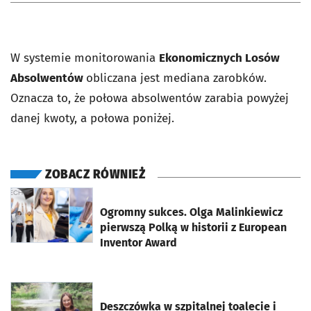
W systemie monitorowania
Ekonomicznych Losów
Absolwentów
obliczana jest mediana zarobków.
Oznacza to, że połowa absolwentów zarabia powyżej
danej kwoty, a połowa poniżej.
ZOBACZ RÓWNIEŻ
otworzy się w nowej karcie
Ogromny sukces. Olga Malinkiewicz
pierwszą Polką w historii z European
Inventor Award
otworzy się w nowej karcie
Deszczówka w szpitalnej toalecie i