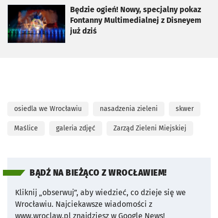
otworzy się w nowej karcie
Będzie ogień! Nowy, specjalny pokaz
Fontanny Multimedialnej z Disneyem
już dziś
osiedla we Wrocławiu
nasadzenia zieleni
skwer
Maślice
galeria zdjęć
Zarząd Zieleni Miejskiej
BĄDŹ NA BIEŻĄCO Z WROCŁAWIEM!
Kliknij „obserwuj”, aby wiedzieć, co dzieje się we
Wrocławiu.
Najciekawsze wiadomości z
www.wroclaw.pl znajdziesz w Google News!