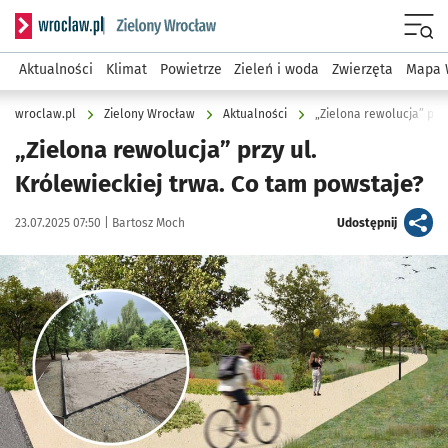
Serwis informacyjny wroclaw.pl podserwis: Środowisko we 
Menu
Aktualności
Klimat
Powietrze
Zieleń i woda
Zwierzęta
Mapa 
wroclaw.pl
Zielony Wrocław
Aktualności
„Zielona rewolucja” przy
„Zielona rewolucja” przy ul.
Królewieckiej trwa. Co tam powstaje?
Data publikacji:
Autor:
artykuł
23.07.2025 07:50 |
Bartosz Moch
Udostępnij
Kliknij, aby zobaczyć galerię