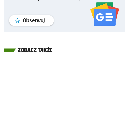
profil
google news
serwisu wroclaw
Obserwuj
ZOBACZ TAKŻE