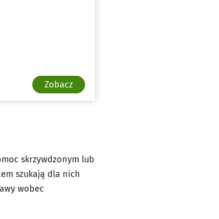
Zobacz
 pomoc skrzywdzonym lub
tem szukają dla nich
tawy wobec