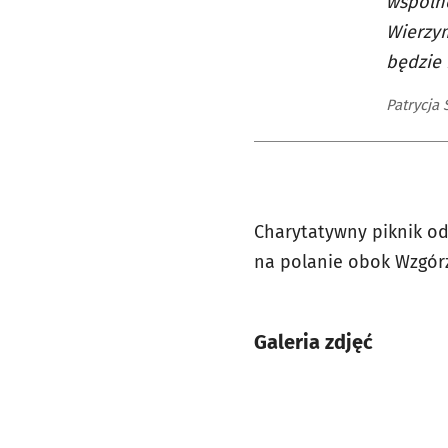
wspólne
Wierzym
będzie 
Patrycja
Charytatywny piknik o
na
polanie obok Wzgór
Galeria zdjęć