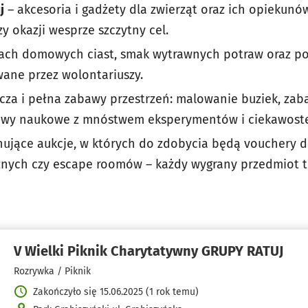
j
– akcesoria i gadżety dla zwierząt oraz ich opiekunów
zy okazji wesprze szczytny cel.
ach domowych ciast, smak wytrawnych potraw oraz pok
ane przez wolontariuszy.
cza i pełna zabawy przestrzeń: malowanie buziek, zab
awy naukowe z mnóstwem eksperymentów i ciekawoste
jące aukcje, w których do zdobycia będą vouchery do 
nych czy escape roomów – każdy wygrany przedmiot to
V Wielki Piknik Charytatywny GRUPY RATUJ
Rozrywka / Piknik
Zakończyło się 15.06.2025 (1 rok temu)