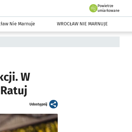
Powietrze
we Wrocławiu
dowisko we Wrocławiu
umiarkowane
ław Nie Marnuje
WROCŁAW NIE MARNUJE
cji. W
 Ratuj
artykuł
Udostępnij