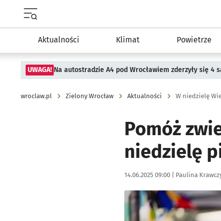
Menu główne portalu wroclaw.pl
Aktualności
Klimat
Powietrze
UWAGA!
Na autostradzie A4 pod Wrocławiem zderzyły się 4
wroclaw.pl
Zielony Wrocław
Aktualności
W niedzielę Wie
Pomóż zwier
niedzielę 
Data publikacji:
Autor:
14.06.2025 09:00 |
Paulina Krawcz
Kliknij, aby powiększyć