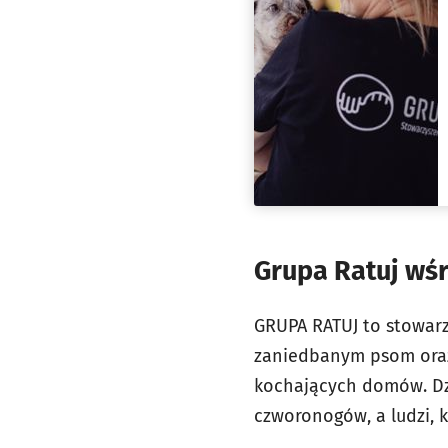
Grupa Ratuj wś
GRUPA RATUJ to stowarz
zaniedbanym psom oraz k
kochających domów. Dz
czworonogów, a ludzi, k