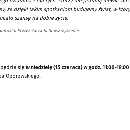
go działania - dla tych, którzy nie potrafią mówić, ale
y, że dzięki takim spotkaniom budujemy świat, w któr
miało szansę na dobre życie.
 Starosta, Prezes Zarządu Stowarzyszenia
dbędzie się
w niedzielę (15 czerwca) w godz. 11:00-19:00
za Oporowskiego.