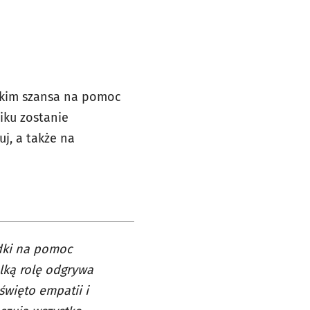
stkim szansa na pomoc
iku zostanie
j, a także na
odki na pomoc
lką rolę odgrywa
święto empatii i