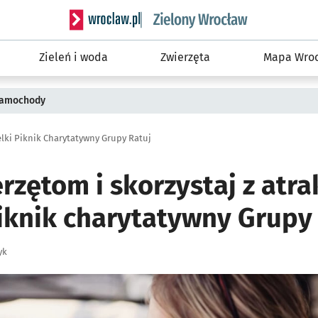
Serwis informacyjny wroclaw.pl podserwis: Śro
Zieleń i woda
Zwierzęta
Mapa Wroc
 samochody
lki Piknik Charytatywny Grupy Ratuj
zętom i skorzystaj z atrak
piknik charytatywny Grupy
yk