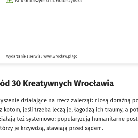
Park Grabiszyński ul. Grabiszyńska
Wydarzenie z serwisu www.wroclaw.pl/go
ród 30 Kreatywnych Wrocławia
yszenie działające na rzecz zwierząt: niosą doraźną
otom, jeśli trzeba leczą je, łagodzą ich traumy, a po
iałają też systemowo: popularyzują humanitarne pos
tórzy je krzywdzą, stawiają przed sądem.