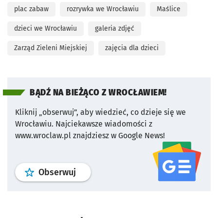
plac zabaw
rozrywka we Wrocławiu
Maślice
dzieci we Wrocławiu
galeria zdjęć
Zarząd Zieleni Miejskiej
zajęcia dla dzieci
BĄDŹ NA BIEŻĄCO Z WROCŁAWIEM!
Kliknij „obserwuj”, aby wiedzieć, co dzieje się we
Wrocławiu.
Najciekawsze wiadomości z
www.wroclaw.pl znajdziesz w Google News!
profil
google news
serwisu wroclaw
Obserwuj