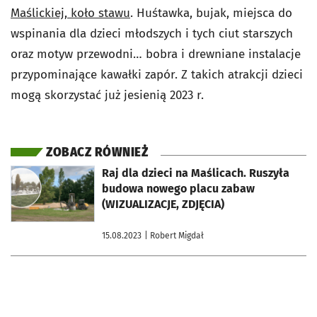
Maślickiej, koło stawu
. Huśtawka, bujak, miejsca do
wspinania dla dzieci młodszych i tych ciut starszych
oraz motyw przewodni… bobra i drewniane instalacje
przypominające kawałki zapór. Z takich atrakcji dzieci
mogą skorzystać już jesienią 2023 r.
ZOBACZ RÓWNIEŻ
otworzy się w nowej karcie
Raj dla dzieci na Maślicach. Ruszyła
budowa nowego placu zabaw
(WIZUALIZACJE, ZDJĘCIA)
15.08.2023
| Robert Migdał