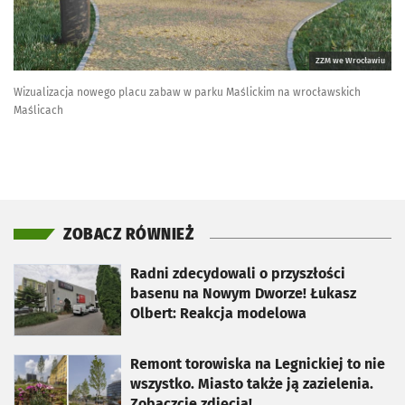
ZZM we Wrocławiu
Wizualizacja nowego placu zabaw w parku Maślickim na wrocławskich
Maślicach
ZOBACZ RÓWNIEŻ
otworzy się w nowej karcie
Radni zdecydowali o przyszłości
basenu na Nowym Dworze! Łukasz
Olbert: Reakcja modelowa
otworzy się w nowej karcie
Remont torowiska na Legnickiej to nie
wszystko. Miasto także ją zazielenia.
Zobaczcie zdjęcia!