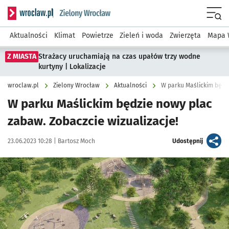
Serwis informacyjny wroclaw.pl podserwis: Środowisko we 
Menu
Aktualności
Klimat
Powietrze
Zieleń i woda
Zwierzęta
Mapa 
Z MIASTA
Strażacy uruchamiają na czas upałów trzy wodne
kurtyny | Lokalizacje
wroclaw.pl
Zielony Wrocław
Aktualności
W parku Maślickim będzi
W parku Maślickim będzie nowy plac
zabaw. Zobaczcie wizualizacje!
Data publikacji:
Autor:
artykuł
23.06.2023 10:28 |
Bartosz Moch
Udostępnij
Kliknij, aby zobaczyć galerię