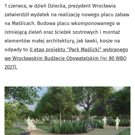
1 czerwca, w dzień Dziecka, prezydent Wrocławia
zatwierdził wydatek na realizację nowego placu zabaw
na Maślicach. Budowa placu wkomponowanego w
istniejącą zieleń oraz ścieżek szutrowych i montaż
elementów małej architektury, jak ławki, kosze na
odpady to
II etap projektu "Park Maślicki" wybranego
we Wrocławskim Budżecie Obywatelskim (nr 80 WBO
2021).