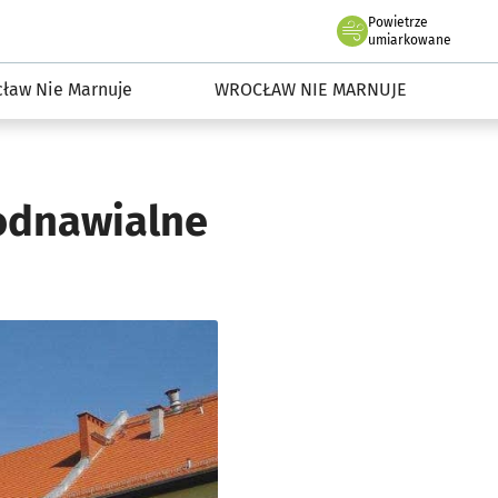
Powietrze
we Wrocławiu
dowisko we Wrocławiu
umiarkowane
ław Nie Marnuje
WROCŁAW NIE MARNUJE
odnawialne