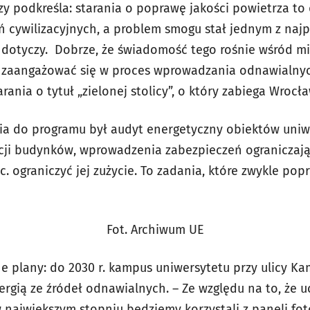
azy podkreśla: starania o poprawę jakości powietrza to 
 cywilizacyjnych, a problem smogu stał jednym z naj
 dotyczy. Dobrze, że świadomość tego rośnie wśród m
 zaangażować się w proces wprowadzania odnawialnych
rania o tytuł „zielonej stolicy”, o który zabiega Wrocła
a do programu był audyt energetyczny obiektów uniwe
cji budynków, wprowadzenia zabezpieczeń ogranicza
c. ograniczyć jej zużycie. To zadania, które zwykle pop
Fot. Archiwum UE
 plany: do 2030 r. kampus uniwersytetu przy ulicy Ka
rgią ze źródeł odnawialnych. – Ze względu na to, że u
w największym stopniu będziemy korzystali z paneli fo