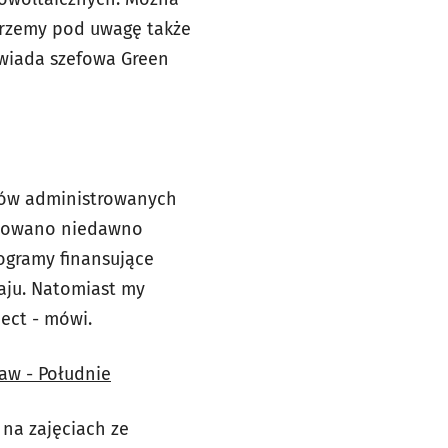
erzemy pod uwagę także
owiada szefowa Green
oków administrowanych
ntowano niedawno
rogramy finansujące
raju. Natomiast my
ject - mówi.
aw - Południe
 na zajęciach ze