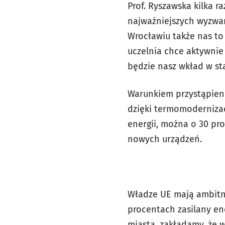
Prof. Ryszawska kilka r
najważniejszych wyzwań
Wrocławiu także nas to
uczelnia chce aktywnie
będzie nasz wkład w sta
Warunkiem przystąpieni
dzięki termomoderniza
energii, można o 30 pro
nowych urządzeń.
Władze UE mają ambitne
procentach zasilany ene
miasta, zakładamy, że 