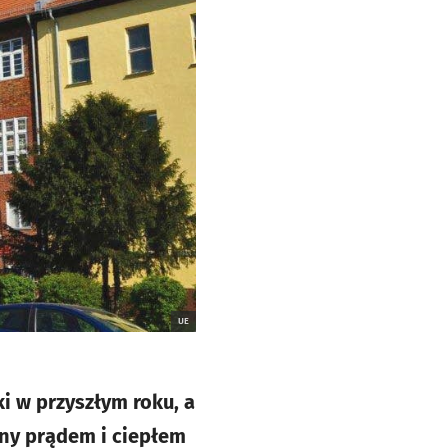
UE
i w przyszłym roku, a
ny prądem i ciepłem