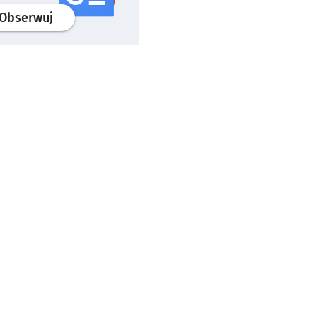
profil
google news
serwisu wroclaw.pl
Obserwuj