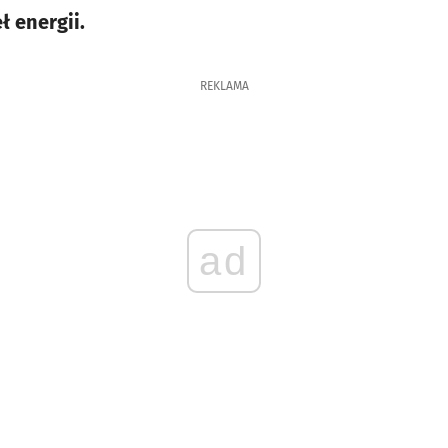
ł energii.
REKLAMA
ad