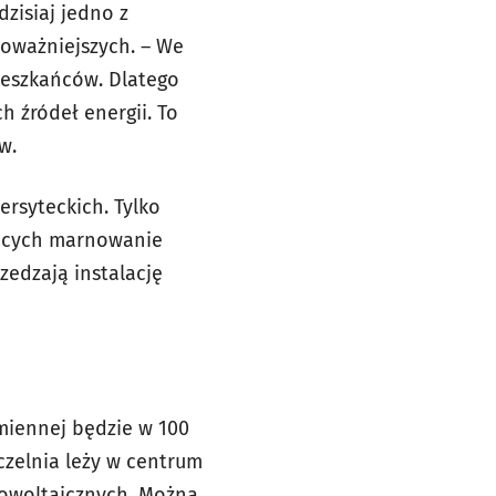
dzisiaj jedno z
poważniejszych. – We
ieszkańców. Dlatego
 źródeł energii. To
w.
rsyteckich. Tylko
jących marnowanie
rzedzają instalację
miennej będzie w 100
czelnia leży w centrum
towoltaicznych. Można