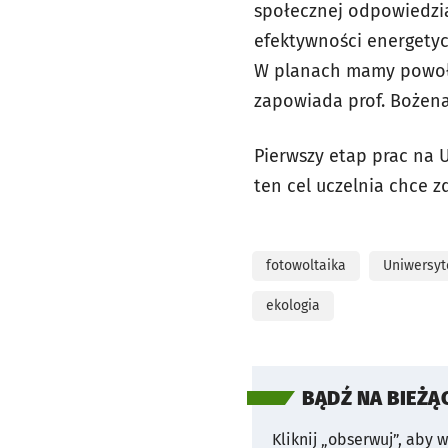
społecznej odpowiedzia
efektywności energetyc
W planach mamy powołan
zapowiada prof. Bożen
Pierwszy etap prac na 
ten cel uczelnia chce z
fotowoltaika
Uniwersyt
ekologia
BĄDŹ NA BIEŻĄ
Kliknij „obserwuj”, aby 