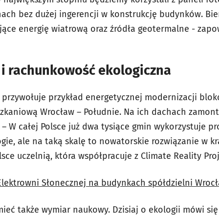
ach bez dużej ingerencji w konstrukcję budynków. Bi
jące energię wiatrową oraz źródła geotermalne - zap
i rachunkowość ekologiczna
 przywołuje przykład energetycznej modernizacji bl
eszkaniową Wrocław – Południe. Na ich dachach zamo
 – W całej Polsce już dwa tysiące gmin wykorzystuje p
gie, ale na taką skalę to nowatorskie rozwiązanie w k
sce uczelnią, która współpracuje z Climate Reality Pro
Elektrowni Słonecznej na budynkach spółdzielni Wrocł
ieć także wymiar naukowy. Dzisiaj o ekologii mówi się