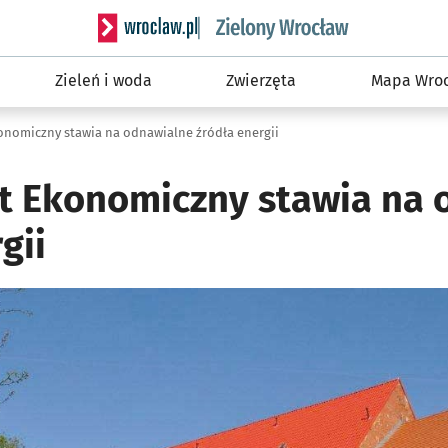
Serwis informacyjny wroclaw.pl podserwis: Śro
Zieleń i woda
Zwierzęta
Mapa Wroc
onomiczny stawia na odnawialne źródła energii
t Ekonomiczny stawia na 
gii