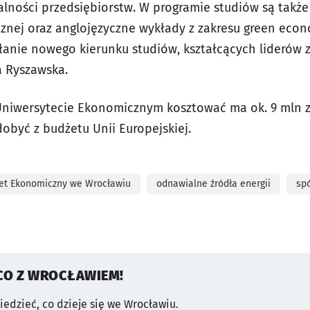
lności przedsiębiorstw. W programie studiów są także
znej oraz anglojęzyczne wykłady z zakresu green econo
ie nowego kierunku studiów, kształcących liderów z
a Ryszawska.
Uniwersytecie Ekonomicznym kosztować ma ok. 9 mln zł
dobyć z budżetu Unii Europejskiej.
et Ekonomiczny we Wrocławiu
odnawialne źródła energii
sp
CO Z WROCŁAWIEM!
wiedzieć, co dzieje się we Wrocławiu.