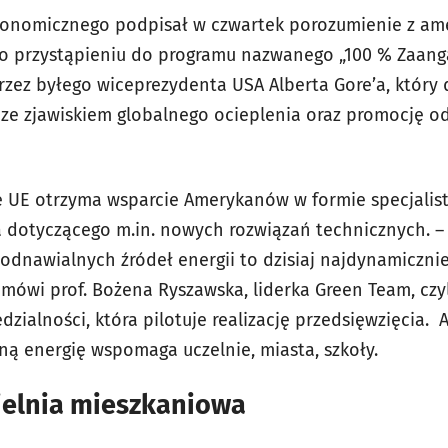
konomicznego podpisał w czwartek porozumienie z a
t o przystąpieniu do programu nazwanego „100 % Zaang
rzez byłego wiceprezydenta USA Alberta Gore’a, który 
ze zjawiskiem globalnego ocieplenia oraz promocję o
ie UE otrzyma wsparcie Amerykanów w formie specjalis
 dotyczącego m.in. nowych rozwiązań technicznych. –
dnawialnych źródeł energii to dzisiaj najdynamiczniej
mówi prof. Bożena Ryszawska, liderka Green Team, czyl
zialności, która pilotuje realizację przedsięwzięcia.
ną energię wspomaga uczelnie, miasta, szkoły.
elnia mieszkaniowa