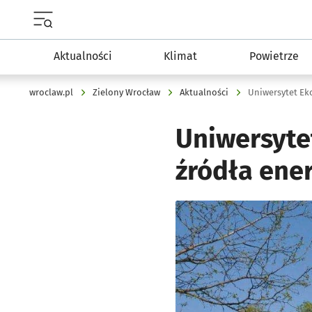
Menu główne portalu wroclaw.pl
Aktualności
Klimat
Powietrze
wroclaw.pl
Zielony Wrocław
Aktualności
Uniwersytet Ek
Uniwersyte
źródła ener
Kliknij, aby powiększyć