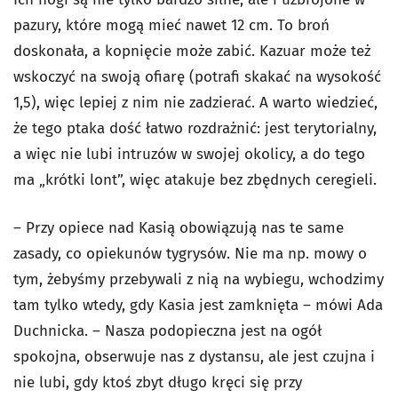
pazury, które mogą mieć nawet 12 cm. To broń
doskonała, a kopnięcie może zabić. Kazuar może też
wskoczyć na swoją ofiarę (potrafi skakać na wysokość
1,5), więc lepiej z nim nie zadzierać. A warto wiedzieć,
że tego ptaka dość łatwo rozdrażnić: jest terytorialny,
a więc nie lubi intruzów w swojej okolicy, a do tego
ma „krótki lont”, więc atakuje bez zbędnych ceregieli.
– Przy opiece nad Kasią obowiązują nas te same
zasady, co opiekunów tygrysów. Nie ma np. mowy o
tym, żebyśmy przebywali z nią na wybiegu, wchodzimy
tam tylko wtedy, gdy Kasia jest zamknięta – mówi Ada
Duchnicka. – Nasza podopieczna jest na ogół
spokojna, obserwuje nas z dystansu, ale jest czujna i
nie lubi, gdy ktoś zbyt długo kręci się przy