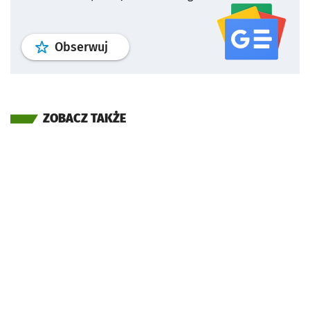
profil
google news
serwisu wroclaw
Obserwuj
ZOBACZ TAKŻE