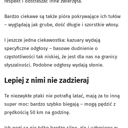
respekt i odstraszać inne zwierzęta.
Bardzo ciekawe są także pióra pokrywające ich tułów
– wyglądają jak grube, dość długie i szorstkie włosy.
I jeszcze jedna ciekawostka: kazuary wydają
specyficzne odgłosy – basowe dudnienie o
częstotliwości tak niskiej, że jest dla nas na granicy
słyszalności. Podobne odgłosy wydają słonie.
Lepiej z nimi nie zadzieraj
Te niezwykłe ptaki nie potrafią latać, mają za to inną
super moc: bardzo szybko biegają – mogą pędzić z
prędkością 50 km na godzinę.
Ich nogi są nie tylko bardzo silne, ale i uzbrojone w