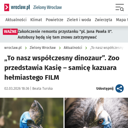
Serwis informacyjny wroclaw.pl podserwis: Środowisko we 
Menu
Aktualności
Klimat
Powietrze
Zieleń i woda
Zwierzęta
Mapa 
WAŻNE
Zakończenie remontu przystanku "pl. Jana Pawła II".
Autobusy będą się tam znowu zatrzymywać
wroclaw.pl
Zielony Wrocław
Aktualności
„To nasz współczesny dinozaur”. Zoo
przedstawia Kasię – samicę kazuara
hełmiastego FILM
Data publikacji:
Autor:
artykuł
02.03.2026 18:36 |
Beata Turska
Udostępnij
Kliknij, aby powiększyć