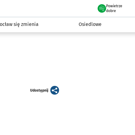
Powietrze
we Wrocławiu
InwestycjeWRO - miejskie inwestycje 2019-2032
dobre
ocław się zmienia
Osiedlowe
artykuł
Udostępnij