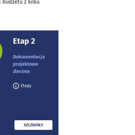
 budżetu z kilku
Etap 2
rojektu:
Dokumentacja
projektowa
zlecona
Etapy
PRZECZYTAJ
SZCZEGÓŁY