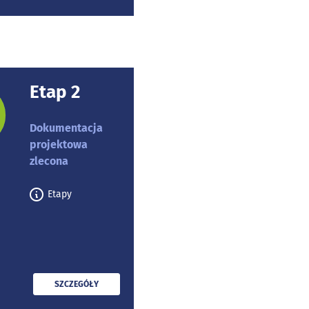
Etap 2
rojektu:
Dokumentacja
projektowa
zlecona
Etapy
PRZECZYTAJ
SZCZEGÓŁY