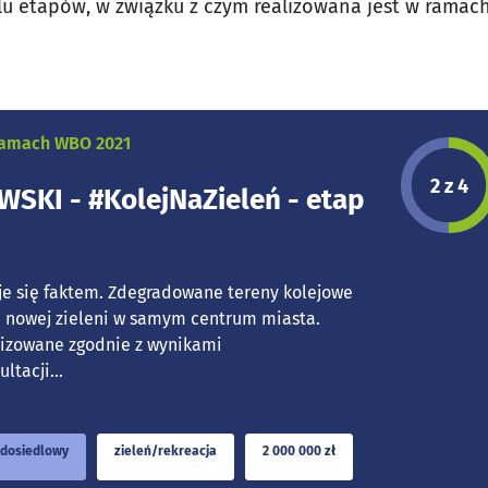
elu etapów, w związku z czym realizowana jest w ramach
 ramach WBO 2021
Etap p
2 z 4
SKI - #KolejNaZieleń - etap
 się faktem. Zdegradowane tereny kolejowe
ę nowej zieleni w samym centrum miasta.
lizowane zgodnie z wynikami
tacji...
dosiedlowy
zieleń/rekreacja
2 000 000 zł