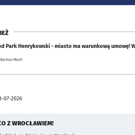
IEŻ
od Park Henrykowski - miasto ma warunkową umowę! W l
 Bartosz Moch
3-07-2026
CO Z WROCŁAWIEM!