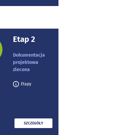
Etap 2
rojektu:
Dokumentacja
projektowa
zlecona
Etapy
PRZECZYTAJ
SZCZEGÓŁY