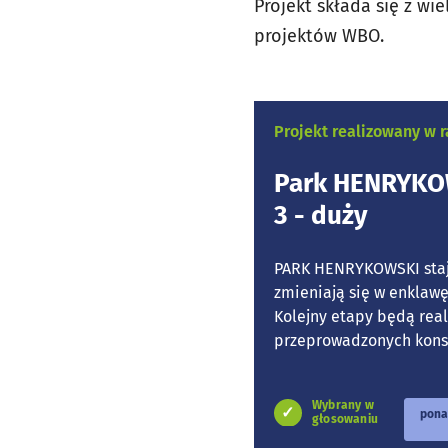
Projekt składa się z wi
projektów WBO.
Projekt realizowany w
Park HENRYKOW
3 - duży
PARK HENRYKOWSKI staje
zmieniają się w enklaw
Kolejny etapy będą rea
przeprowadzonych konsul
Wybrany w
pona
głosowaniu