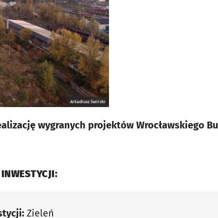
Arkadiusz Świrski
ealizację wygranych projektów Wrocławskiego B
 INWESTYCJI:
tycji:
Zieleń