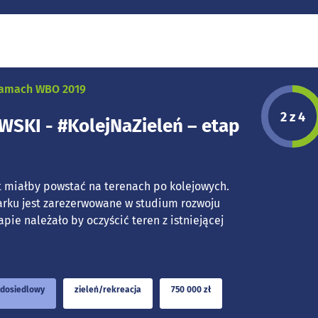
 ramach WBO 2019
Etap p
2 z 4
SKI - #KolejNaZieleń – etap
miałby powstać na terenach po kolejowych.
arku jest zarezerwowane w studium rozwoju
pie należało by oczyścić teren z istniejącej
dosiedlowy
zieleń/rekreacja
750 000 zł