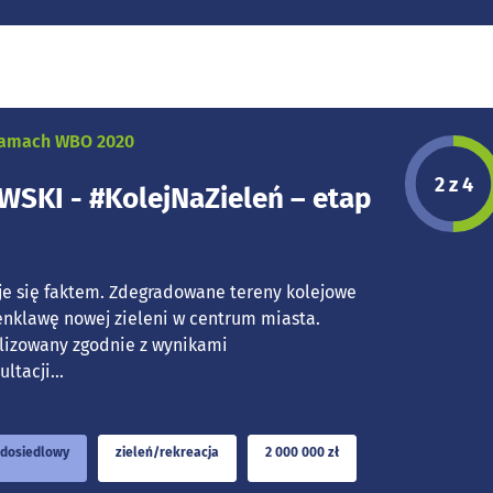
 ramach WBO 2020
Etap p
2 z 4
SKI - #KolejNaZieleń – etap
 się faktem. Zdegradowane tereny kolejowe
enklawę nowej zieleni w centrum miasta.
alizowany zgodnie z wynikami
tacji...
dosiedlowy
zieleń/rekreacja
2 000 000 zł