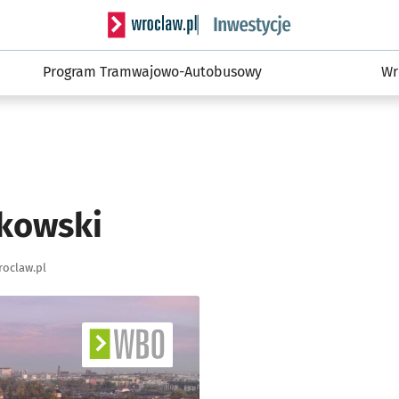
Serwis informacyjny wroclaw.pl podserwis: #
Program Tramwajowo-Autobusowy
Wr
kowski
oclaw.pl