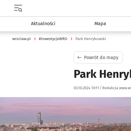
Menu główne portalu wroclaw.pl
Aktualności
Mapa
wroclaw.pl
#InwestycjeWRO
Park Henrykowski
Powrót do mapy
Park Henry
Data publikacji:
Autor:
03.10.2024 10:11 |
Redakcja www.wr