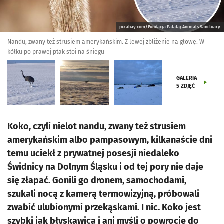
pixabay.com/Fundacja Patataj Animals Sanctuary
Nandu, zwany też strusiem amerykańskim. Z lewej zbliżenie na głowę. W
kółku po prawej ptak stoi na śniegu
GALERIA
5
ZDJĘĆ
Koko, czyli nielot nandu, zwany też strusiem
amerykańskim albo pampasowym, kilkanaście dni
temu uciekł z prywatnej posesji niedaleko
Świdnicy na Dolnym Śląsku i od tej pory nie daje
się złapać. Gonili go dronem, samochodami,
szukali nocą z kamerą termowizyjną, próbowali
zwabić ulubionymi przekąskami. I nic. Koko jest
szybki jak błyskawica i ani myśli o powrocie do