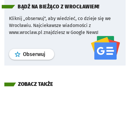
BĄDŹ NA BIEŻĄCO Z WROCŁAWIEM!
Kliknij „obserwuj”, aby wiedzieć, co dzieje się we
Wrocławiu.
Najciekawsze wiadomości z
www.wroclaw.pl znajdziesz w Google News!
profil
google news
serwisu wroclaw
Obserwuj
ZOBACZ TAKŻE