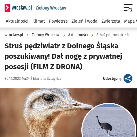
Serwis informacyjny wroclaw.pl podserwis: Środowisko we 
Menu
Aktualności
Klimat
Powietrze
Zieleń i woda
Zwierzęta
Mapa 
wroclaw.pl
Zielony Wrocław
Aktualności
Struś pędziwiatr z Doln
Struś pędziwiatr z Dolnego Śląska
poszukiwany! Dał nogę z prywatnej
posesji (FILM Z DRONA)
Data publikacji:
Autor:
artykuł
30.11.2023 16:34 |
Mariola Szczyrba
Udostępnij
Kliknij, aby zobaczyć galerię