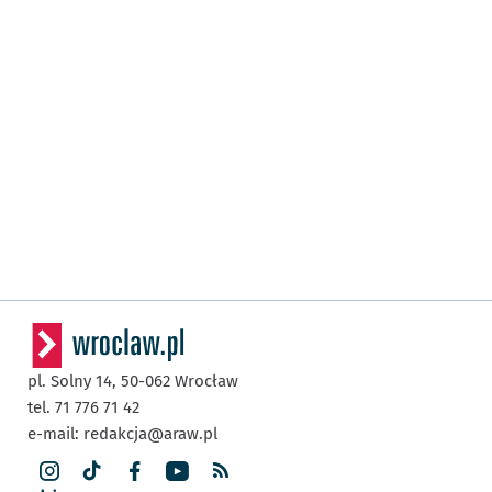
pl. Solny 14,
50-062
Wrocław
tel. 71 776 71 42
e-mail:
redakcja@araw.pl