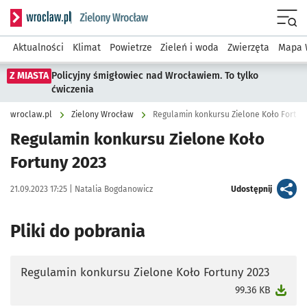
Serwis informacyjny wroclaw.pl podserwis: Środowisko we 
Menu
Aktualności
Klimat
Powietrze
Zieleń i woda
Zwierzęta
Mapa 
Z MIASTA
Policyjny śmigłowiec nad Wrocławiem. To tylko
ćwiczenia
wroclaw.pl
Zielony Wrocław
Regulamin konkursu Zielone Koło Fortun
Regulamin konkursu Zielone Koło
Fortuny 2023
Data publikacji:
Autor:
artykuł
21.09.2023 17:25 |
Natalia Bogdanowicz
Udostępnij
Pliki do pobrania
Regulamin konkursu Zielone Koło Fortuny 2023
otworzy się w nowej karcie
99.36 KB