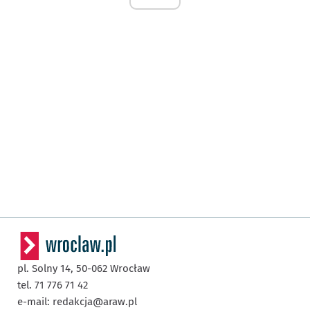
pl. Solny 14,
50-062
Wrocław
tel. 71 776 71 42
e-mail:
redakcja@araw.pl