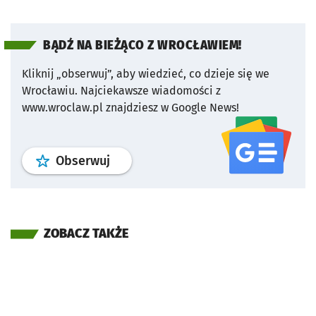
BĄDŹ NA BIEŻĄCO Z WROCŁAWIEM!
Kliknij „obserwuj”, aby wiedzieć, co dzieje się we
Wrocławiu.
Najciekawsze wiadomości z
www.wroclaw.pl znajdziesz w Google News!
profil
google news
serwisu wroclaw
Obserwuj
ZOBACZ TAKŻE