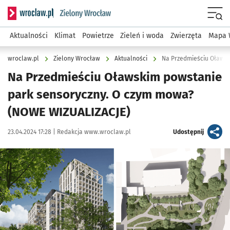
Serwis informacyjny wroclaw.pl podserwis: Środowisko we 
Menu
Aktualności
Klimat
Powietrze
Zieleń i woda
Zwierzęta
Mapa 
wroclaw.pl
Zielony Wrocław
Aktualności
Na Przedmieściu Oławsk
Na Przedmieściu Oławskim powstanie
park sensoryczny. O czym mowa?
(NOWE WIZUALIZACJE)
Data publikacji:
Autor:
artykuł
23.04.2024 17:28 |
Redakcja www.wroclaw.pl
Udostępnij
Kliknij, aby powiększyć