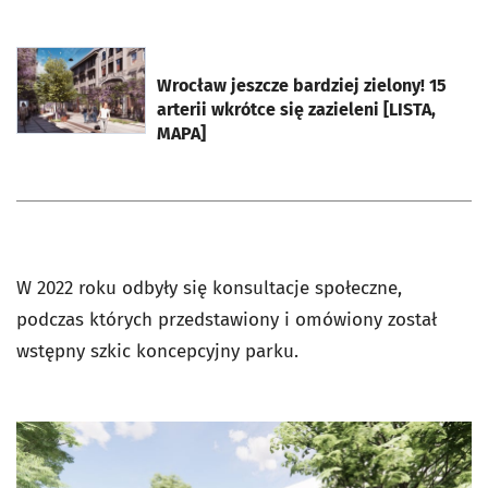
otworzy się w nowej karcie
Wrocław jeszcze bardziej zielony! 15
arterii wkrótce się zazieleni [LISTA,
MAPA]
W 2022 roku odbyły się konsultacje społeczne,
podczas których przedstawiony i omówiony został
wstępny szkic koncepcyjny parku.