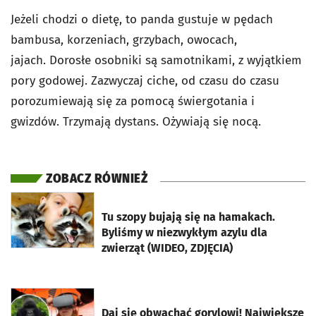
Jeżeli chodzi o dietę, to panda gustuje w pędach
bambusa, korzeniach, grzybach, owocach,
jajach. Dorosłe osobniki są samotnikami, z wyjątkiem
pory godowej. Zazwyczaj ciche, od czasu do czasu
porozumiewają się za pomocą świergotania i
gwizdów. Trzymają dystans. Ożywiają się nocą.
ZOBACZ RÓWNIEŻ
otworzy się w nowej karcie
Tu szopy bujają się na hamakach.
Byliśmy w niezwykłym azylu dla
zwierząt (WIDEO, ZDJĘCIA)
otworzy się w nowej karcie
Daj się obwąchać gorylowi! Największe