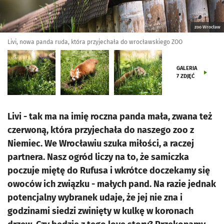
zoo Wrocław
Livi, nowa panda ruda, która przyjechała do wrocławskiego ZOO
GALERIA
7
ZDJĘĆ
Livi - tak ma na imię roczna panda mała, zwana też
czerwoną, która przyjechała do naszego zoo z
Niemiec. We Wrocławiu szuka miłości, a raczej
partnera. Nasz ogród liczy na to, że samiczka
poczuje miętę do Rufusa i wkrótce doczekamy się
owoców ich związku - małych pand. Na razie jednak
potencjalny wybranek udaje, że jej nie zna i
godzinami siedzi zwinięty w kulkę w koronach