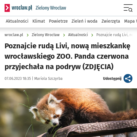
Serwis informacyjny wroclaw.pl podserwis: Środowisko we 
Menu
Aktualności
Klimat
Powietrze
Zieleń i woda
Zwierzęta
Mapa 
wroclaw.pl
Zielony Wrocław
Aktualności
Poznajcie rudą Livi, nową mieszkankę
wrocławskiego ZOO. Panda czerwona
przyjechała na podryw (ZDJĘCIA)
Data publikacji:
Autor:
artykuł
07.06.2023 18:35 |
Mariola Szczyrba
Udostępnij
Kliknij, aby zobaczyć galerię