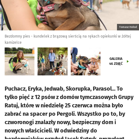
Tomasz Hołod
Bezdomny pies - kundelek z brązową sierścią na rękach opiekunki w żółtej
kamizelce
GALERIA
46
ZDJĘĆ
Puchacz, Eryka, Jedwab, Skorupka, Parasol... To
tylko pięć z 12 psów z domów tymczasowych Grupy
Ratuj, które w niedzielę 25 czerwca można było
zabrać na spacer po Pergoli. Wszystko po to, by
czworonogi znalazły nowy, bezpieczny dom i
nowych właścicieli. W odwiedziny do