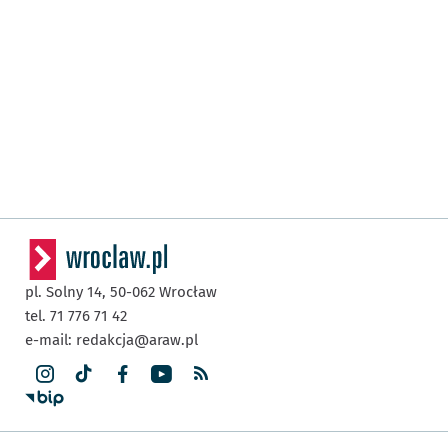
pl. Solny 14,
50-062
Wrocław
tel. 71 776 71 42
e-mail:
redakcja@araw.pl