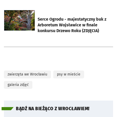
otworzy się w nowej karcie
Serce Ogrodu - majestatyczny buk z
Arboretum Wojsławice w finale
konkursu Drzewo Roku (ZDJĘCIA)
zwierzęta we Wrocławiu
psy w mieście
galeria zdjęć
BĄDŹ NA BIEŻĄCO Z WROCŁAWIEM!