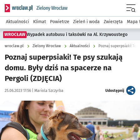
Serwis informacyjny wroclaw.pl podserwis: Środowisko we 
Menu
Aktualności
Klimat
Powietrze
Zieleń i woda
Zwierzęta
Mapa 
WROCŁAW
Wypadek autobusu i taksówki na Al. Krzywoustego
wroclaw.pl
Zielony Wrocław
Aktualności
Poznaj superpsiaki! Te psy szukają
domu. Były dziś na spacerze na
Pergoli (ZDJĘCIA)
Data publikacji:
Autor:
artykuł
25.06.2023 17:56 |
Mariola Szczyrba
Udostępnij
Kliknij, aby zobaczyć galerię