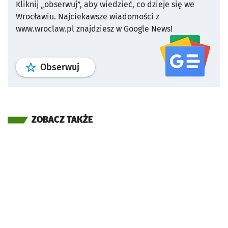
Kliknij „obserwuj”, aby wiedzieć, co dzieje się we
Wrocławiu.
Najciekawsze wiadomości z
www.wroclaw.pl znajdziesz w Google News!
profil
google news
serwisu wroclaw
Obserwuj
ZOBACZ TAKŻE