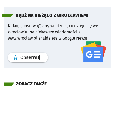
BĄDŹ NA BIEŻĄCO Z WROCŁAWIEM!
Kliknij „obserwuj”, aby wiedzieć, co dzieje się we
Wrocławiu.
Najciekawsze wiadomości z
www.wroclaw.pl znajdziesz w Google News!
profil
google news
serwisu wroclaw
Obserwuj
ZOBACZ TAKŻE