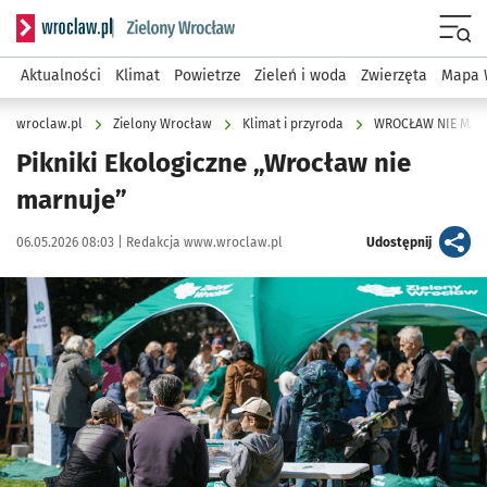
Serwis informacyjny wroclaw.pl podserwis: Środowisko we 
Menu
Aktualności
Klimat
Powietrze
Zieleń i woda
Zwierzęta
Mapa 
wroclaw.pl
Zielony Wrocław
Klimat i przyroda
WROCŁAW NIE MAR
Pikniki Ekologiczne „Wrocław nie
marnuje”
Data publikacji:
Autor:
artykuł
06.05.2026 08:03 |
Redakcja www.wroclaw.pl
Udostępnij
Kliknij, aby powiększyć