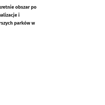
kretnie obszar po
alizacje i
arszych parków w