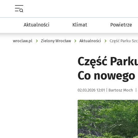
Menu główne portalu wroclaw.pl
Aktualności
Klimat
Powietrze
wroclaw.pl
Zielony Wrocław
Aktualności
Część Parku Szc
Część Parku
Co nowego 
Data publikacji:
Autor:
02.03.2026 12:01 |
Bartosz Moch
|
Kliknij, aby zobaczyć galer