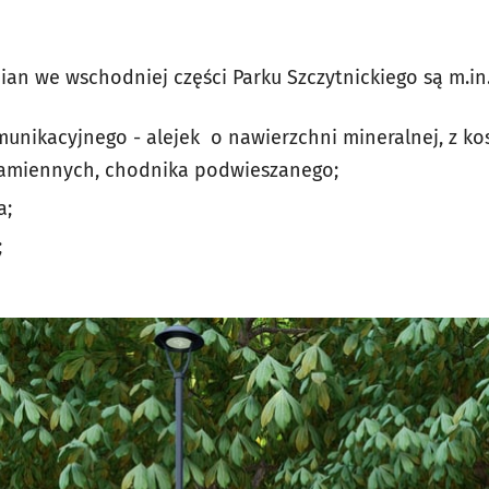
n we wschodniej części Parku Szczytnickiego są m.in.
nikacyjnego - alejek o nawierzchni mineralnej, z kost
kamiennych, chodnika podwieszanego;
a;
;