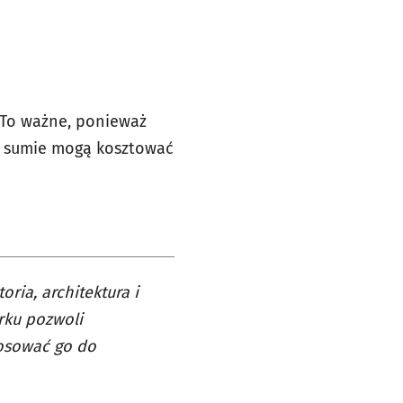
 To ważne, ponieważ
 w sumie mogą kosztować
oria, architektura i
arku pozwoli
tosować go do