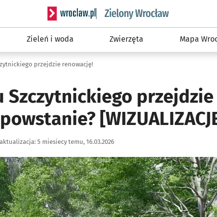
Serwis informacyjny wroclaw.pl podserwis: Śro
Zieleń i woda
Zwierzęta
Mapa Wroc
zytnickiego przejdzie renowację!
 Szczytnickiego przejdzie
powstanie? [WIZUALIZACJ
aktualizacja:
5 miesiecy temu, 16.03.2026
ię