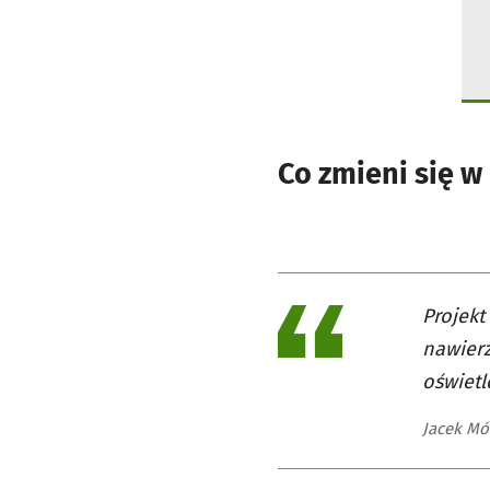
Co zmieni się w
Projekt
nawierz
oświetl
Jacek Mól