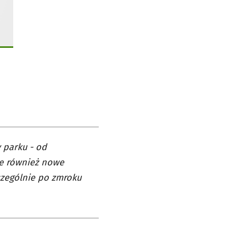
y parku - od
ie również nowe
czególnie po zmroku