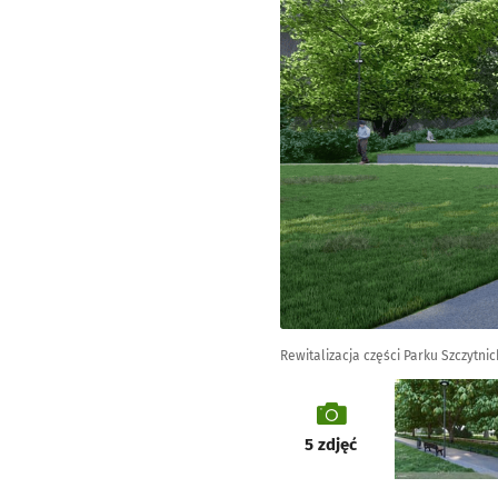
Rewitalizacja części Parku Szczytnic
galeria
5
zdjęć