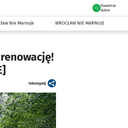
Powietrze
we Wrocławiu
dowisko we Wrocławiu
dobre
ław Nie Marnuje
WROCŁAW NIE MARNUJE
 renowację!
E]
artykuł
Udostępnij