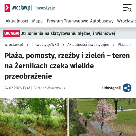
Serwis informacyjny wroclaw.pl podserwis: #InwestycjeWRO 
Menu
Aktualności
Mapa
Program Tramwajowo-Autobusowy
Wrocław 
UWAGA!
Utrudnienia na skrzyżowaniu Ślężnej i Wiśniowej
wroclaw.pl
#InwestycjeWRO
Aktualności inwestycyjne
Plaża, pom
Plaża, pomosty, rzeźby i zieleń – teren
na Żernikach czeka wielkie
przeobrażenie
Data publikacji:
Autor:
artykuł
24.02.2026 13:47 |
Bartosz Wawryszuk
Udostępnij
Kliknij, aby powiększyć