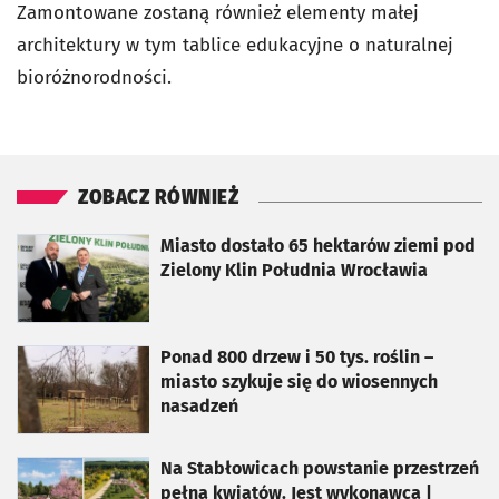
Zamontowane zostaną również elementy małej
architektury w tym tablice edukacyjne o naturalnej
bioróżnorodności.
ZOBACZ RÓWNIEŻ
otworzy się w nowej karcie
Miasto dostało 65 hektarów ziemi pod
Zielony Klin Południa Wrocławia
otworzy się w nowej karcie
Ponad 800 drzew i 50 tys. roślin –
miasto szykuje się do wiosennych
nasadzeń
otworzy się w nowej karcie
Na Stabłowicach powstanie przestrzeń
pełna kwiatów. Jest wykonawca |