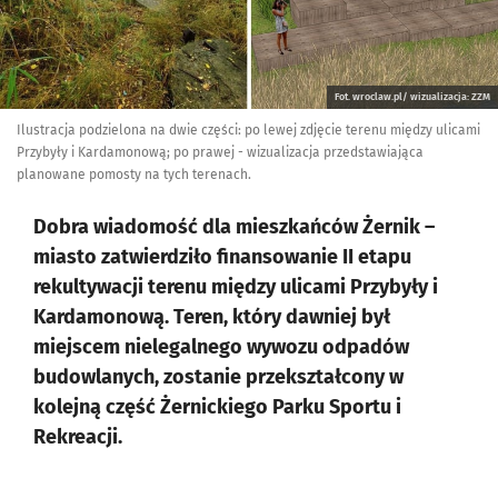
Fot. wroclaw.pl/ wizualizacja: ZZM
Ilustracja podzielona na dwie części: po lewej zdjęcie terenu między ulicami
Przybyły i Kardamonową; po prawej - wizualizacja przedstawiająca
planowane pomosty na tych terenach.
Dobra wiadomość dla mieszkańców Żernik –
miasto zatwierdziło finansowanie II etapu
rekultywacji terenu między ulicami Przybyły i
Kardamonową. Teren, który dawniej był
miejscem nielegalnego wywozu odpadów
budowlanych, zostanie przekształcony w
kolejną część Żernickiego Parku Sportu i
Rekreacji.