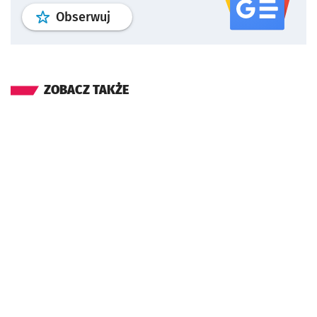
profil
google news
serwisu wroclaw
Obserwuj
ZOBACZ TAKŻE