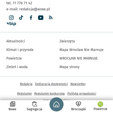
tel. 71 776 71 42
e-mail:
redakcja@araw.pl
Aktualności
Zwierzęta
Klimat i przyroda
Mapa Wrocław Nie Marnuje
Powietrze
WROCŁAW NIE MARNUJE
Zieleń i woda
Mapa strony
Inne informacje
Redakcja
Deklaracja dostępności
Newsletter
Regulamin
Regulamin konkursów
Polityka prywatności
Strona główna - wroclaw.pl
Ustawienia cookies
Powietrze
Nowe
Segregacja
WrocŁapki
© Copyright 2005-2026, ARAW S.A., Gmina Wrocław