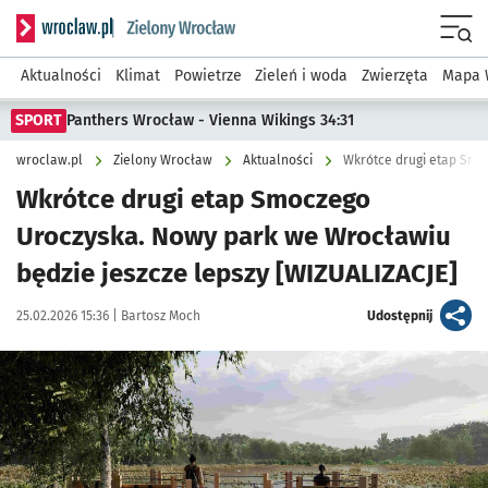
Serwis informacyjny wroclaw.pl podserwis: Środowisko we 
Menu
Aktualności
Klimat
Powietrze
Zieleń i woda
Zwierzęta
Mapa 
SPORT
Panthers Wrocław - Vienna Wikings 34:31
wroclaw.pl
Zielony Wrocław
Aktualności
Wkrótce drugi etap Smo
Wkrótce drugi etap Smoczego
Uroczyska. Nowy park we Wrocławiu
będzie jeszcze lepszy [WIZUALIZACJE]
Data publikacji:
Autor:
artykuł
25.02.2026 15:36 |
Bartosz Moch
Udostępnij
Kliknij, aby zobaczyć galerię
Kliknij, aby powiększyć