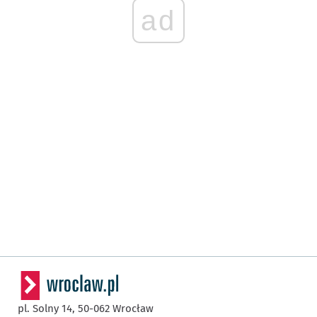
ad
pl. Solny 14,
50-062
Wrocław