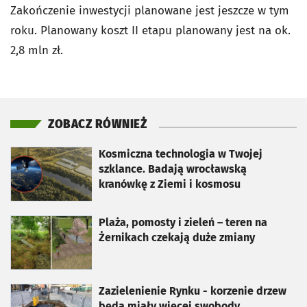
Zakończenie inwestycji planowane jest jeszcze w tym
roku. Planowany koszt II etapu planowany jest na ok.
2,8 mln zł.
ZOBACZ RÓWNIEŻ
otworzy się w nowej karcie
Kosmiczna technologia w Twojej
szklance. Badają wrocławską
kranówkę z Ziemi i kosmosu
otworzy się w nowej karcie
Plaża, pomosty i zieleń – teren na
Żernikach czekają duże zmiany
otworzy się w nowej karcie
Zazielenienie Rynku - korzenie drzew
będą miały więcej swobody