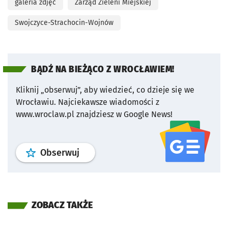
galeria zdjęć
Zarząd Zieleni Miejskiej
Swojczyce-Strachocin-Wojnów
BĄDŹ NA BIEŻĄCO Z WROCŁAWIEM!
Kliknij „obserwuj”, aby wiedzieć, co dzieje się we
Wrocławiu.
Najciekawsze wiadomości z
www.wroclaw.pl znajdziesz w Google News!
profil
google news
serwisu wroclaw
Obserwuj
ZOBACZ TAKŻE