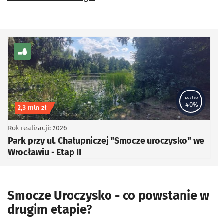
kategoria Zieleń
postęp
40%
Koszt inwestycji
2,3 mln zł
Rok realizacji: 2026
Park przy ul. Chałupniczej "Smocze uroczysko" we
Wrocławiu - Etap II
Smocze Uroczysko - co powstanie w
drugim etapie?