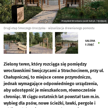
Prezydent Wrocławia Jacek Sutryk / Facebook
Drugi etap Smoczego Uroczyska - wizualizacja drewnianego pomostu
GALERIA
5
ZDJĘĆ
Zielony teren, który rozciąga się pomiędzy
wrocławskimi Swojczycami a Strachocinem, przy ul.
Chałupniczej, to miejsce cenne przyrodniczo,
jednak wymagające odpowiedniego urządzenia,
aby udostępnić je mieszkańcom, równocześnie
chroniąc. W ciągu ostatnich lat powstał tam m.in.
wybieg dla psów, nowe ścieżki, ławki, pergole i