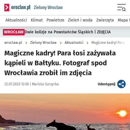
Serwis informacyjny wroclaw.pl podserwis: Środowisko we 
Menu
Aktualności
Klimat
Powietrze
Zieleń i woda
Zwierzęta
Mapa 
WROCŁAW
Dwie kolizje na Powstańców Śląskich | ZDJĘCIA
wroclaw.pl
Zielony Wrocław
Aktualności
Magiczne kadry! Para łosi zażywała
kąpieli w Bałtyku. Fotograf spod
Wrocławia zrobił im zdjęcia
Data publikacji:
Autor:
artykuł
22.07.2023 12:56 |
Mariola Szczyrba
Udostępnij
Kliknij, aby zobaczyć galerię