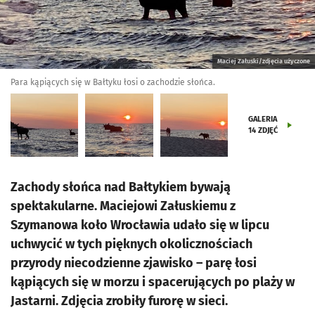
Maciej Załuski/zdjęcia użyczone
Para kąpiących się w Bałtyku łosi o zachodzie słońca.
GALERIA
14
ZDJĘĆ
Zachody słońca nad Bałtykiem bywają
spektakularne. Maciejowi Załuskiemu z
Szymanowa koło Wrocławia udało się w lipcu
uchwycić w tych pięknych okolicznościach
przyrody niecodzienne zjawisko – parę łosi
kąpiących się w morzu i spacerujących po plaży w
Jastarni. Zdjęcia zrobiły furorę w sieci.