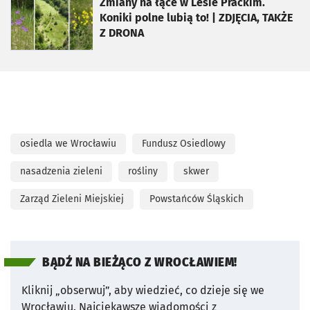
otworzy się w nowej karcie
Zmiany na łące w Lesie Prackim.
Koniki polne lubią to! | ZDJĘCIA, TAKŻE
Z DRONA
osiedla we Wrocławiu
Fundusz Osiedlowy
nasadzenia zieleni
rośliny
skwer
Zarząd Zieleni Miejskiej
Powstańców Śląskich
BĄDŹ NA BIEŻĄCO Z WROCŁAWIEM!
Kliknij „obserwuj”, aby wiedzieć, co dzieje się we
Wrocławiu.
Najciekawsze wiadomości z