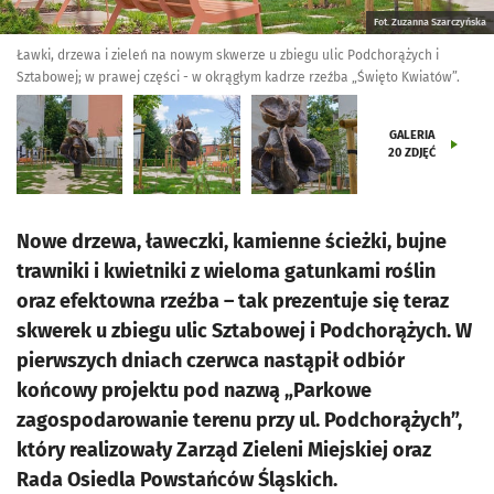
Fot. Zuzanna Szarczyńska
Ławki, drzewa i zieleń na nowym skwerze u zbiegu ulic Podchorążych i
Sztabowej; w prawej części - w okrągłym kadrze rzeźba „Święto Kwiatów”.
GALERIA
20
ZDJĘĆ
Nowe drzewa, ławeczki, kamienne ścieżki, bujne
trawniki i kwietniki z wieloma gatunkami roślin
oraz efektowna rzeźba – tak prezentuje się teraz
skwerek u zbiegu ulic Sztabowej i Podchorążych. W
pierwszych dniach czerwca nastąpił odbiór
końcowy projektu pod nazwą „Parkowe
zagospodarowanie terenu przy ul. Podchorążych”,
który realizowały Zarząd Zieleni Miejskiej oraz
Rada Osiedla Powstańców Śląskich.