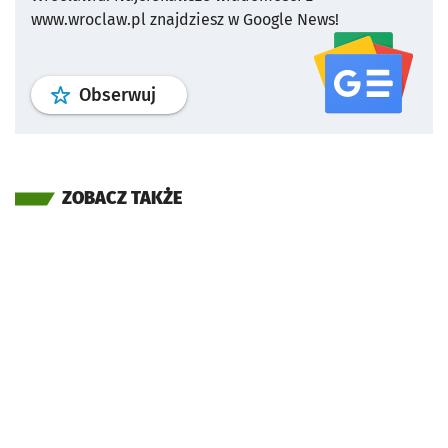
www.wroclaw.pl znajdziesz w Google News!
profil
google news
serwisu wroclaw
Obserwuj
ZOBACZ TAKŻE