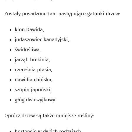
Zostały posadzone tam następujące gatunki drzew:
klon Dawida,
judaszowiec kanadyjski,
świdośliwa,
jarząb brekinia,
czereśnia ptasia,
dawidia chińska,
szupin japoński,
głóg dwuszyjkowy.
Oprócz drzew są także mniejsze rośliny:
hortensje w dwóch rodzajach,