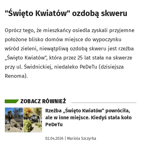
"Święto Kwiatów" ozdobą skweru
Oprócz tego, że mieszkańcy osiedla zyskali przyjemne
położone blisko domów miejsce do wypoczynku
wśród zieleni, niewątpliwą ozdobą skweru jest rzeźba
„Święto Kwiatów”, która przez 25 lat stała na skwerze
przy ul. Świdnickiej, niedaleko PeDeTu (dzisiejsza
Renoma).
ZOBACZ RÓWNIEŻ
otworzy się w nowej karcie
Rzeźba „Święto Kwiatów” powróciła,
ale w inne miejsce. Kiedyś stała koło
PeDeTu
02.04.2026
| Mariola Szczyrba