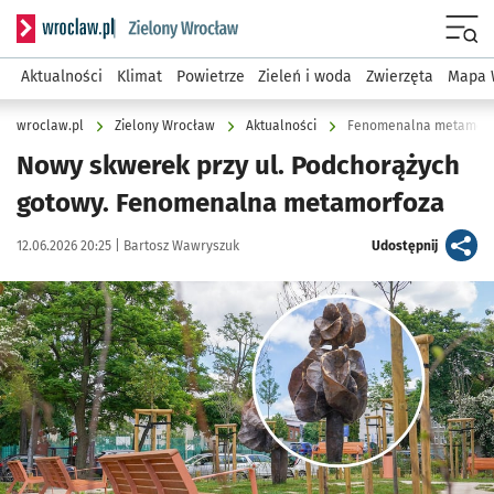
Serwis informacyjny wroclaw.pl podserwis: Środowisko we 
Menu
Aktualności
Klimat
Powietrze
Zieleń i woda
Zwierzęta
Mapa 
wroclaw.pl
Zielony Wrocław
Aktualności
Fenomenalna metamorfo
Nowy skwerek przy ul. Podchorążych
gotowy. Fenomenalna metamorfoza
Data publikacji:
Autor:
artykuł
12.06.2026 20:25 |
Bartosz Wawryszuk
Udostępnij
Kliknij, aby zobaczyć galerię