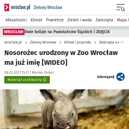
Serwis informacyjny wroclaw.pl podserwis: Środowisko we 
Menu
Aktualności
Klimat
Powietrze
Zieleń i woda
Zwierzęta
Mapa 
WROCŁAW
Dwie kolizje na Powstańców Śląskich | ZDJĘCIA
wroclaw.pl
Zielony Wrocław
Klimat i przyroda
Zwierzęta we Wroc
Nosorożec urodzony w Zoo Wrocław
ma już imię [WIDEO]
Data publikacji:
Autor:
08.02.2021 15:21 |
Monika Dubec
artykuł
Udostępnij
Materiał archiwalny
Kliknij, aby powiększyć