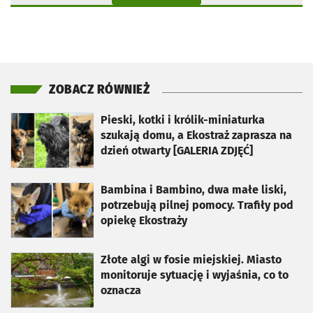
ZOBACZ RÓWNIEŻ
otworzy się w nowej karcie
Pieski, kotki i królik-miniaturka
szukają domu, a Ekostraż zaprasza na
dzień otwarty [GALERIA ZDJĘĆ]
otworzy się w nowej karcie
Bambina i Bambino, dwa małe liski,
potrzebują pilnej pomocy. Trafiły pod
opiekę Ekostraży
otworzy się w nowej karcie
Złote algi w fosie miejskiej. Miasto
monitoruje sytuację i wyjaśnia, co to
oznacza