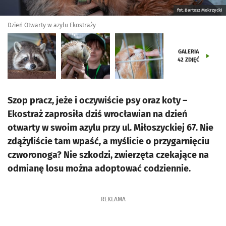
fot. Bartosz Mokrzycki
Dzień Otwarty w azylu Ekostraży
GALERIA
42
ZDJĘĆ
Szop pracz, jeże i oczywiście psy oraz koty –
Ekostraż zaprosiła dziś wrocławian na dzień
otwarty w swoim azylu przy ul. Miłoszyckiej 67. Nie
zdążyliście tam wpaść, a myślicie o przygarnięciu
czworonoga? Nie szkodzi, zwierzęta czekające na
odmianę losu można adoptować codziennie.
REKLAMA