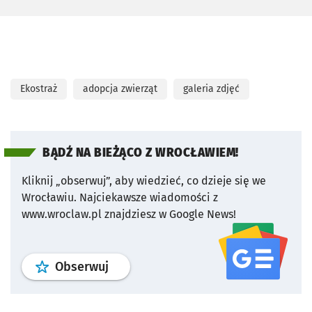
Ekostraż
adopcja zwierząt
galeria zdjęć
BĄDŹ NA BIEŻĄCO Z WROCŁAWIEM!
Kliknij „obserwuj”, aby wiedzieć, co dzieje się we
Wrocławiu.
Najciekawsze wiadomości z
www.wroclaw.pl znajdziesz w Google News!
profil
google news
serwisu wroclaw
Obserwuj