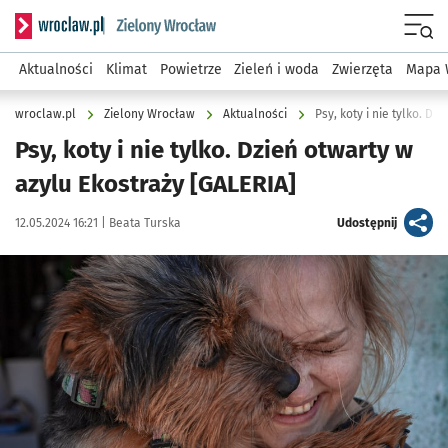
Serwis informacyjny wroclaw.pl podserwis: Środowisko we 
Menu
Aktualności
Klimat
Powietrze
Zieleń i woda
Zwierzęta
Mapa 
wroclaw.pl
Zielony Wrocław
Aktualności
Psy, koty i nie tylko. Dz
Psy, koty i nie tylko. Dzień otwarty w
azylu Ekostraży [GALERIA]
Data publikacji:
Autor:
artykuł
12.05.2024 16:21 |
Beata Turska
Udostępnij
Kliknij, aby zobaczyć galerię