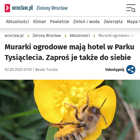
Serwis informacyjny wroclaw.pl podserwis: Środowisko we 
Menu
Aktualności
Klimat
Powietrze
Zieleń i woda
Zwierzęta
Mapa 
wroclaw.pl
Zielony Wrocław
Aktualności
Murarki ogrodowe mają sw
Murarki ogrodowe mają hotel w Parku
Tysiąclecia. Zaproś je także do siebie
Data publikacji:
Autor:
artykuł
02.05.2025 07:55 |
Beata Turska
Udostępnij
Kliknij, aby powiększyć