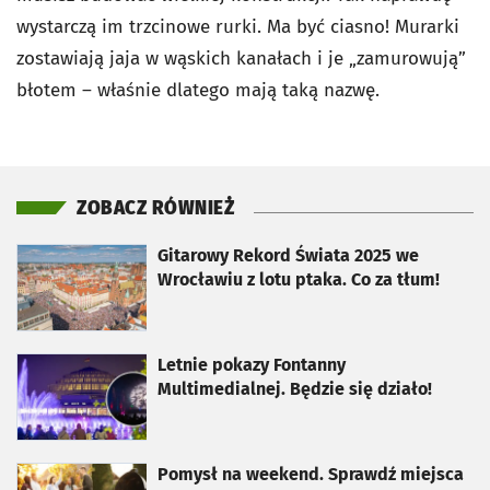
wystarczą im trzcinowe rurki. Ma być ciasno! Murarki
zostawiają jaja w wąskich kanałach i je „zamurowują”
błotem – właśnie dlatego mają taką nazwę.
ZOBACZ RÓWNIEŻ
otworzy się w nowej karcie
Gitarowy Rekord Świata 2025 we
Wrocławiu z lotu ptaka. Co za tłum!
otworzy się w nowej karcie
Letnie pokazy Fontanny
Multimedialnej. Będzie się działo!
otworzy się w nowej karcie
Pomysł na weekend. Sprawdź miejsca