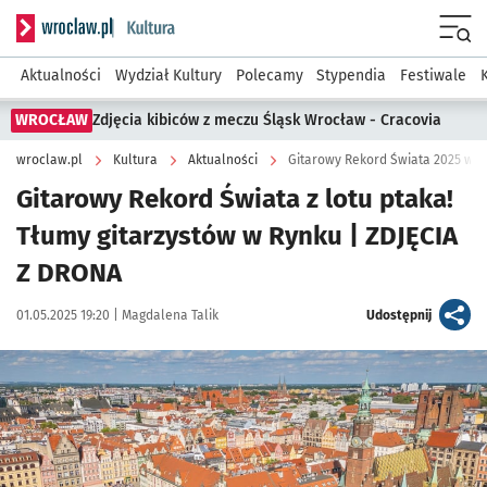
Serwis informacyjny wroclaw.pl podserwis: Kultura
Menu
Aktualności
Wydział Kultury
Polecamy
Stypendia
Festiwale
WROCŁAW
Zdjęcia kibiców z meczu Śląsk Wrocław - Cracovia
wroclaw.pl
Kultura
Aktualności
Gitarowy Rekord Świata 2025 we 
Gitarowy Rekord Świata z lotu ptaka!
Tłumy gitarzystów w Rynku | ZDJĘCIA
Z DRONA
Data publikacji:
Autor:
artykuł
01.05.2025 19:20 |
Magdalena Talik
Udostępnij
Kliknij, aby zobaczyć galerię