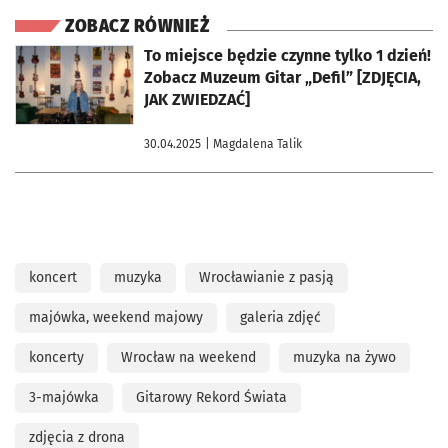
ZOBACZ RÓWNIEŻ
otworzy się w nowej karcie
To miejsce będzie czynne tylko 1 dzień!
Zobacz Muzeum Gitar „Defil” [ZDJĘCIA,
JAK ZWIEDZAĆ]
30.04.2025
| Magdalena Talik
koncert
muzyka
Wrocławianie z pasją
majówka, weekend majowy
galeria zdjęć
koncerty
Wrocław na weekend
muzyka na żywo
3-majówka
Gitarowy Rekord Świata
zdjęcia z drona