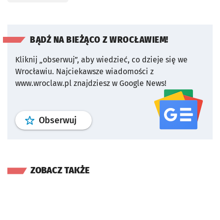
BĄDŹ NA BIEŻĄCO Z WROCŁAWIEM!
Kliknij „obserwuj”, aby wiedzieć, co dzieje się we
Wrocławiu.
Najciekawsze wiadomości z
www.wroclaw.pl znajdziesz w Google News!
profil
google news
serwisu wroclaw
Obserwuj
ZOBACZ TAKŻE