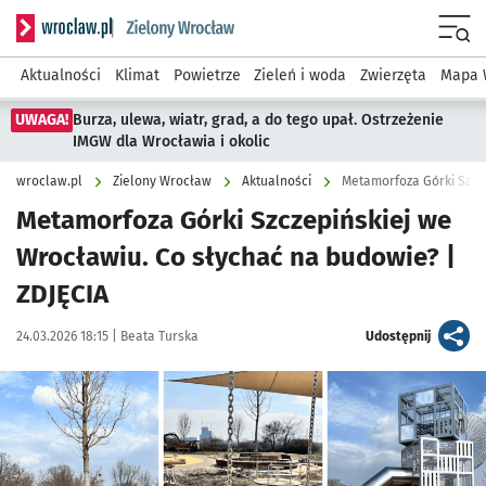
Serwis informacyjny wroclaw.pl podserwis: Środowisko we 
Menu
Aktualności
Klimat
Powietrze
Zieleń i woda
Zwierzęta
Mapa 
UWAGA!
Burza, ulewa, wiatr, grad, a do tego upał. Ostrzeżenie
IMGW dla Wrocławia i okolic
wroclaw.pl
Zielony Wrocław
Aktualności
Metamorfoza Górki Szcz
Metamorfoza Górki Szczepińskiej we
Wrocławiu. Co słychać na budowie? |
ZDJĘCIA
Data publikacji:
Autor:
artykuł
24.03.2026 18:15 |
Beata Turska
Udostępnij
Kliknij, aby zobaczyć galerię