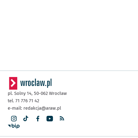
pl. Solny 14,
50-062
Wrocław
tel. 71 776 71 42
e-mail:
redakcja@araw.pl