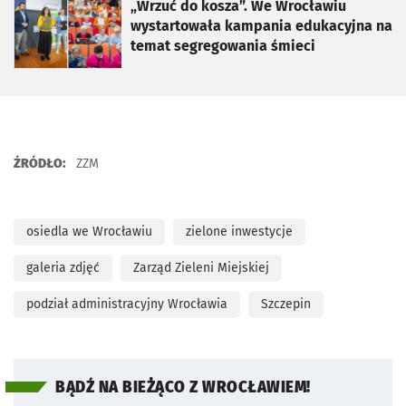
otworzy się w nowej karcie
„Wrzuć do kosza”. We Wrocławiu
wystartowała kampania edukacyjna na
temat segregowania śmieci
ŹRÓDŁO:
ZZM
osiedla we Wrocławiu
zielone inwestycje
galeria zdjęć
Zarząd Zieleni Miejskiej
podział administracyjny Wrocławia
Szczepin
BĄDŹ NA BIEŻĄCO Z WROCŁAWIEM!