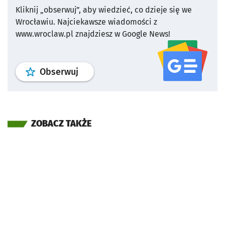
Kliknij „obserwuj”, aby wiedzieć, co dzieje się we
Wrocławiu.
Najciekawsze wiadomości z
www.wroclaw.pl znajdziesz w Google News!
profil
google news
serwisu wroclaw
Obserwuj
ZOBACZ TAKŻE