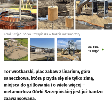
ZZM
Kolaż 3 zdjęć: Górka Szczepińska w trakcie metamorfozy
GALERIA
13
ZDJĘĆ
Tor wrotkarski, plac zabaw z linarium, góra
saneczkowa, która przyda się nie tylko zimą,
miejsca do grillowania i o wiele więcej –
metamorfoza Górki Szczepińskiej jest już bardzo
zaawansowana.