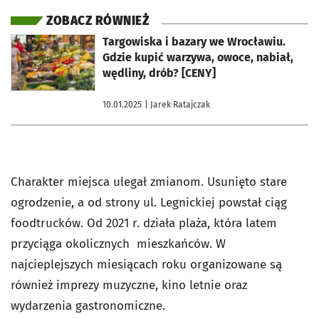
ZOBACZ RÓWNIEŻ
otworzy się w nowej karcie
Targowiska i bazary we Wrocławiu.
Gdzie kupić warzywa, owoce, nabiał,
wędliny, drób? [CENY]
10.01.2025
| Jarek Ratajczak
Charakter miejsca ulegał zmianom. Usunięto stare
ogrodzenie, a od strony ul. Legnickiej powstał ciąg
foodtrucków. Od 2021 r. działa plaża, która latem
przyciąga okolicznych mieszkańców. W
najcieplejszych miesiącach roku organizowane są
również imprezy muzyczne, kino letnie oraz
wydarzenia gastronomiczne.