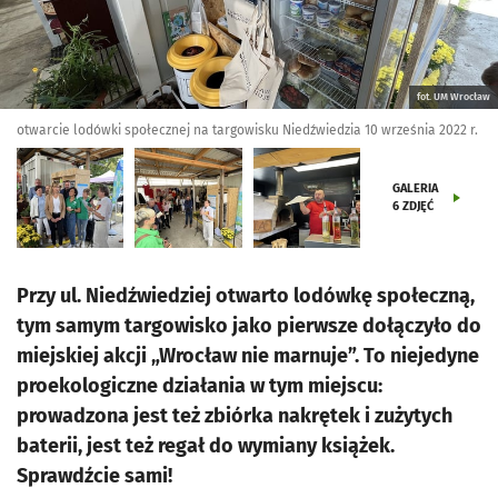
fot. UM Wrocław
otwarcie lodówki społecznej na targowisku Niedźwiedzia 10 września 2022 r.
GALERIA
6
ZDJĘĆ
Przy ul. Niedźwiedziej otwarto lodówkę społeczną,
tym samym targowisko jako pierwsze dołączyło do
miejskiej akcji „Wrocław nie marnuje”. To niejedyne
proekologiczne działania w tym miejscu:
prowadzona jest też zbiórka nakrętek i zużytych
baterii, jest też regał do wymiany książek.
Sprawdźcie sami!