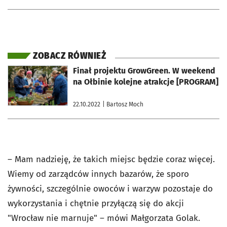
ZOBACZ RÓWNIEŻ
otworzy się w nowej karcie
Finał projektu GrowGreen. W weekend
na Ołbinie kolejne atrakcje [PROGRAM]
22.10.2022
| Bartosz Moch
– Mam nadzieję, że takich miejsc będzie coraz więcej.
Wiemy od zarządców innych bazarów, że sporo
żywności, szczególnie owoców i warzyw pozostaje do
wykorzystania i chętnie przyłączą się do akcji
"Wrocław nie marnuje" – mówi Małgorzata Golak.