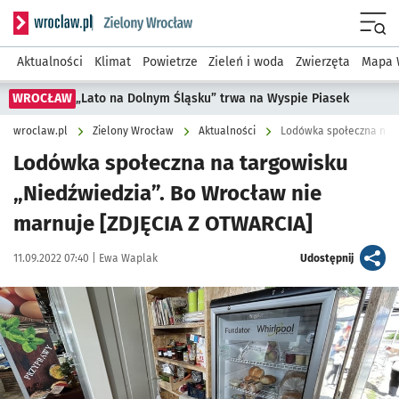
Serwis informacyjny wroclaw.pl podserwis: Środowisko we 
Menu
Aktualności
Klimat
Powietrze
Zieleń i woda
Zwierzęta
Mapa 
WROCŁAW
„Lato na Dolnym Śląsku” trwa na Wyspie Piasek
wroclaw.pl
Zielony Wrocław
Aktualności
Lodówka społeczna na targowisku
„Niedźwiedzia”. Bo Wrocław nie
marnuje [ZDJĘCIA Z OTWARCIA]
Data publikacji:
Autor:
artykuł
11.09.2022 07:40 |
Ewa Waplak
Udostępnij
Kliknij, aby zobaczyć galerię