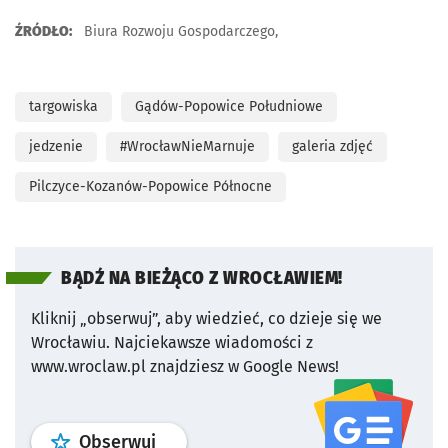
ŹRÓDŁO:
Biura Rozwoju Gospodarczego,
targowiska
Gądów-Popowice Południowe
jedzenie
#WrocławNieMarnuje
galeria zdjęć
Pilczyce-Kozanów-Popowice Północne
BĄDŹ NA BIEŻĄCO Z WROCŁAWIEM!
Kliknij „obserwuj”, aby wiedzieć, co dzieje się we
Wrocławiu.
Najciekawsze wiadomości z
www.wroclaw.pl znajdziesz w Google News!
profil
google news
serwisu wroclaw
Obserwuj