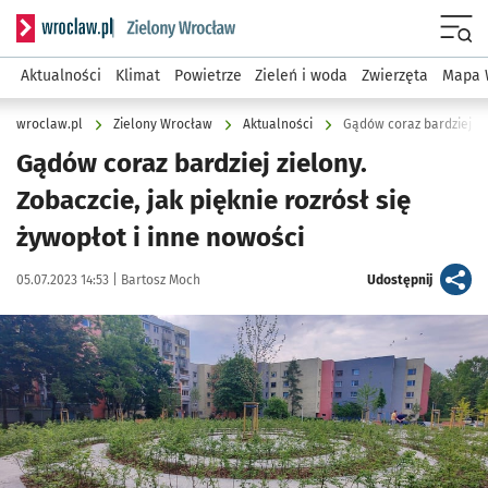
Serwis informacyjny wroclaw.pl podserwis: Środowisko we 
Menu
Aktualności
Klimat
Powietrze
Zieleń i woda
Zwierzęta
Mapa 
wroclaw.pl
Zielony Wrocław
Aktualności
Gądów coraz bardziej zielony.
Zobaczcie, jak pięknie rozrósł się
żywopłot i inne nowości
Data publikacji:
Autor:
artykuł
05.07.2023 14:53 |
Bartosz Moch
Udostępnij
Kliknij, aby zobaczyć galerię