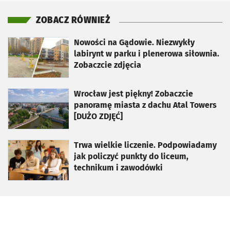
ZOBACZ RÓWNIEŻ
otworzy się w nowej karcie
Nowości na Gądowie. Niezwykły
labirynt w parku i plenerowa siłownia.
Zobaczcie zdjęcia
otworzy się w nowej karcie
Wrocław jest piękny! Zobaczcie
panoramę miasta z dachu Atal Towers
[DUŻO ZDJĘĆ]
otworzy się w nowej karcie
Trwa wielkie liczenie. Podpowiadamy
jak policzyć punkty do liceum,
technikum i zawodówki