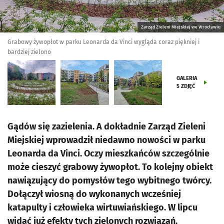
Zarząd Zieleni Miejskiej we Wrocławiu
Grabowy żywopłot w parku Leonarda da Vinci wygląda coraz piękniej i
bardziej zielono
GALERIA
5
ZDJĘĆ
Gądów się zazielenia. A dokładnie Zarząd Zieleni
Miejskiej wprowadził niedawno nowości w parku
Leonarda da Vinci. Oczy mieszkańców szczególnie
może cieszyć grabowy żywopłot. To kolejny obiekt
nawiązujący do pomysłów tego wybitnego twórcy.
Dołączył wiosną do wykonanych wcześniej
katapulty i człowieka wirtuwiańskiego. W lipcu
widać już efekty tych zielonych rozwiązań.