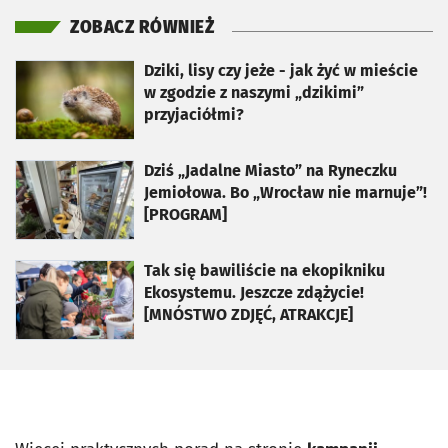
ZOBACZ RÓWNIEŻ
otworzy się w nowej karcie
Dziki, lisy czy jeże - jak żyć w mieście
w zgodzie z naszymi „dzikimi”
przyjaciółmi?
otworzy się w nowej karcie
Dziś „Jadalne Miasto” na Ryneczku
Jemiołowa. Bo „Wrocław nie marnuje”!
[PROGRAM]
otworzy się w nowej karcie
Tak się bawiliście na ekopikniku
Ekosystemu. Jeszcze zdążycie!
[MNÓSTWO ZDJĘĆ, ATRAKCJE]