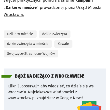
Więcej praktycznych porad na stronie
kampanii
„Dzikie w mieście”
prowadzonej przez Urząd Miejski
Wrocławia.
Dzikie w mieście
dzikie zwierzęta
dzikie zwierzęta w mieście
Kowale
Swojczyce-Strachocin-Wojnów
BĄDŹ NA BIEŻĄCO Z WROCŁAWIEM!
Kliknij „obserwuj”, aby wiedzieć, co dzieje się we
Wrocławiu.
Najciekawsze wiadomości z
www.wroclaw.pl znajdziesz w Google News!