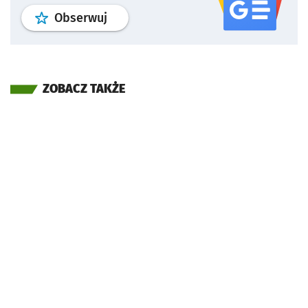
profil
google news
serwisu wroclaw
Obserwuj
ZOBACZ TAKŻE