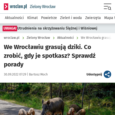
Serwis informacyjny wroclaw.pl podserwis: Środowisko we 
Menu
Aktualności
Klimat
Powietrze
Zieleń i woda
Zwierzęta
Mapa 
UWAGA!
Utrudnienia na skrzyżowaniu Ślężnej i Wiśniowej
wroclaw.pl
Zielony Wrocław
Aktualności
We Wrocławiu grasują dz
We Wrocławiu grasują dziki. Co
zrobić, gdy je spotkasz? Sprawdź
porady
Data publikacji:
Autor:
artykuł
30.09.2022 07:29 |
Bartosz Moch
Udostępnij
Kliknij, aby powiększyć