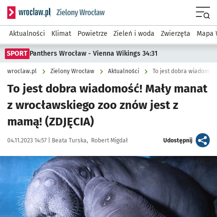
Serwis informacyjny wroclaw.pl podserwis: Środowisko we 
Menu
Aktualności
Klimat
Powietrze
Zieleń i woda
Zwierzęta
Mapa 
SPORT
Panthers Wrocław - Vienna Wikings 34:31
wroclaw.pl
Zielony Wrocław
Aktualności
To jest dobra wiadomość
To jest dobra wiadomość! Mały manat
z wrocławskiego zoo znów jest z
mamą! (ZDJĘCIA)
Data publikacji:
Autor:
artykuł
04.11.2023 14:57 |
Beata Turska
Robert Migdał
Udostępnij
Kliknij, aby zobaczyć galerię