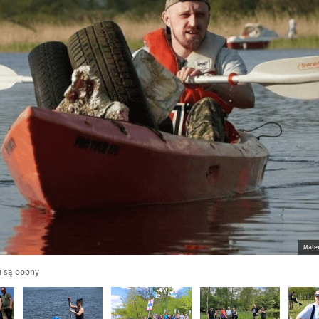
Mater
u są opony