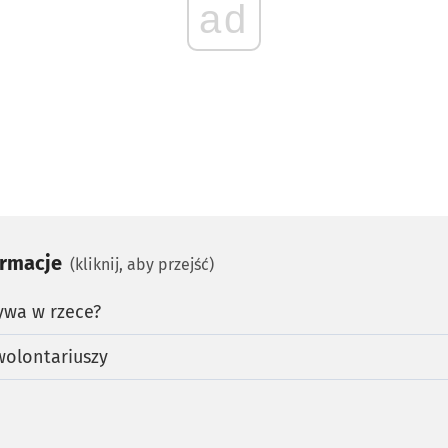
ad
ormacje
(kliknij, aby przejść)
ywa w rzece?
wolontariuszy