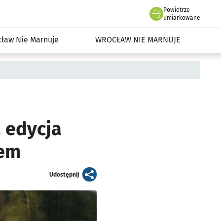
Powietrze
we Wrocławiu
dowisko we Wrocławiu
umiarkowane
ław Nie Marnuje
WROCŁAW NIE MARNUJE
a edycja
dem
artykuł
Udostępnij