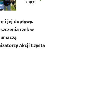
ZDJĘĆ
ę i jej dopływy.
szczenia rzek w
tłumaczą
zatorzy Akcji Czysta