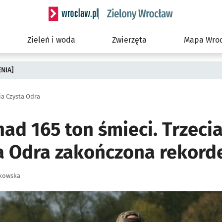
Serwis informacyjny wroclaw.pl podserwis: Śro
Zieleń i woda
Zwierzęta
Mapa Wroc
ENIA]
a Czysta Odra
ad 165 ton śmieci. Trzeci
ta Odra zakończona rekor
zkowska
ię