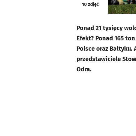
galeria
10
zdjęć
Ponad 21 tysięcy wolo
Efekt? Ponad 165 ton
Polsce oraz Bałtyku.
przedstawiciele Stow
Odra.