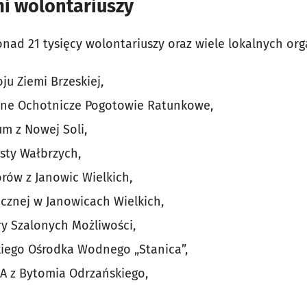
i wolontariuszy
onad 21 tysięcy wolontariuszy oraz wiele lokalnych orga
u Ziemi Brzeskiej,
dne Ochotnicze Pogotowie Ratunkowe,
m z Nowej Soli,
sty Wałbrzych,
ów z Janowic Wielkich,
znej w Janowicach Wielkich,
y Szalonych Możliwości,
kiego Ośrodka Wodnego „Stanica”,
A z Bytomia Odrzańskiego,