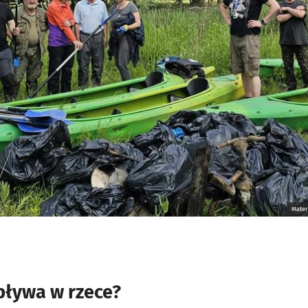
Mater
pływa w rzece?