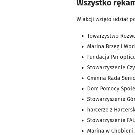
Wszystko rękam
W akcji wzięło udział p
Towarzystwo Rozwoj
Marina Brzeg i Wo
Fundacja Panopticu
Stowarzyszenie Czy
Gminna Rada Senior
Dom Pomocy Społec
Stowarzyszenie Gór
harcerze z Harcers
Stowarzyszenie FAL
Marina w Chobieni.