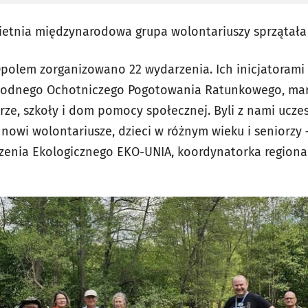
ietnia międzynarodowa grupa wolontariuszy sprzątała 
polem zorganizowano 22 wydarzenia. Ich inicjatorami 
Wodnego Ochotniczego Pogotowania Ratunkowego, marin
cerze, szkoły i dom pomocy społecznej. Byli z nami ucze
i nowi wolontariusze, dzieci w różnym wieku i seniorz
enia Ekologicznego EKO-UNIA, koordynatorka regionaln