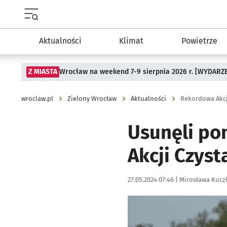
Menu główne portalu wroclaw.pl
Aktualności
Klimat
Powietrze
Z MIASTA
Wrocław na weekend 7-9 sierpnia 2026 r. [WYDARZ
wroclaw.pl
Zielony Wrocław
Aktualności
Rekordowa Akcj
Usunęli pon
Akcji Czys
Data publikacji:
Autor:
27.05.2024 07:46 |
Mirosława Kuc
Kliknij, aby zobaczyć galer