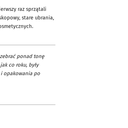
erwszy raz sprzątali
skopowy, stare ubrania,
kosmetycznych.
 zebrać ponad tonę
jak co roku, były
e i opakowania po