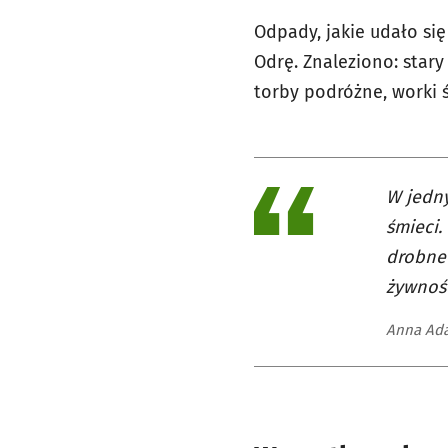
Odpady, jakie udało się
Odrę. Znaleziono: star
torby podróżne, worki 
W jedny
śmieci.
drobne 
żywnośc
Anna Ad