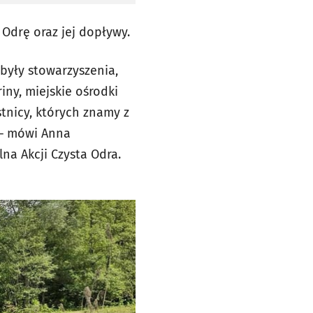
Odrę oraz jej dopływy.
były stowarzyszenia,
y, miejskie ośrodki
stnicy, których znamy z
y – mówi Anna
a Akcji Czysta Odra.