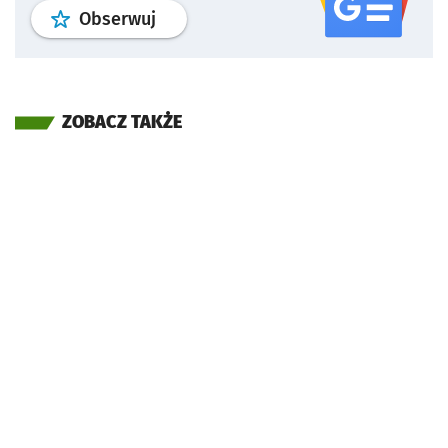
profil
google news
serwisu wroclaw
Obserwuj
ZOBACZ TAKŻE