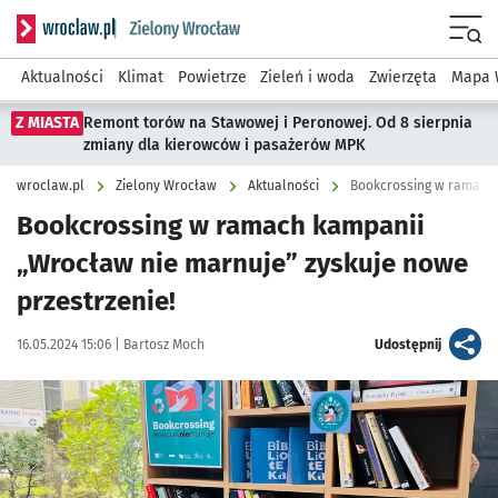
Serwis informacyjny wroclaw.pl podserwis: Środowisko we 
Menu
Aktualności
Klimat
Powietrze
Zieleń i woda
Zwierzęta
Mapa 
Z MIASTA
Remont torów na Stawowej i Peronowej. Od 8 sierpnia
zmiany dla kierowców i pasażerów MPK
wroclaw.pl
Zielony Wrocław
Aktualności
Bookcrossing w ramach 
Bookcrossing w ramach kampanii
„Wrocław nie marnuje” zyskuje nowe
przestrzenie!
Data publikacji:
Autor:
artykuł
16.05.2024 15:06 |
Bartosz Moch
Udostępnij
Kliknij, aby powiększyć