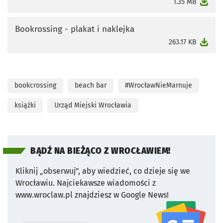
otworzy się w nowej karcie
1.35 MB
Bookrossing - plakat i naklejka
otworzy się w nowej karcie
263.17 KB
bookcrossing
beach bar
#WrocławNieMarnuje
książki
Urząd Miejski Wrocławia
BĄDŹ NA BIEŻĄCO Z WROCŁAWIEM!
Kliknij „obserwuj”, aby wiedzieć, co dzieje się we
Wrocławiu.
Najciekawsze wiadomości z
www.wroclaw.pl znajdziesz w Google News!