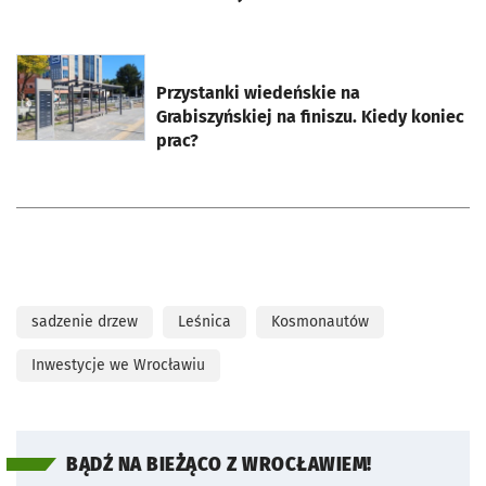
otworzy się w nowej karcie
Przystanki wiedeńskie na
Grabiszyńskiej na finiszu. Kiedy koniec
prac?
sadzenie drzew
Leśnica
Kosmonautów
Inwestycje we Wrocławiu
BĄDŹ NA BIEŻĄCO Z WROCŁAWIEM!