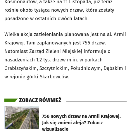
Kosmonautów, a także na 11 Listopada, już teraz
rośnie około tysiąca nowych drzew, które zostały
posadzone w ostatnich dwóch latach.
Wielka akcja zazieleniania planowana jest na al. Armii
Krajowej. Tam zaplanowanych jest 756 drzew.
Natomiast Zarząd Zieleni Miejskiej informuje o
nasadzeniach 1,2 tys. drzew m.in. w parkach
Grabiszyńskim, Szczytnickim, Południowym, Dąbskim i
w rejonie górki Skarbowców.
ZOBACZ RÓWNIEŻ
otworzy się w nowej karcie
756 nowych drzew na Armii Krajowej.
Jak się zmieni aleja? Zobacz
wizualizacje