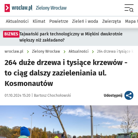
Serwis informacyjny wroclaw.pl podserwis: Środowisko we 
Menu
Aktualności
Klimat
Powietrze
Zieleń i woda
Zwierzęta
Mapa 
BIZNES
Tajwański park technologiczny w Miękini dwukrotnie
większy niż zakładano?
wroclaw.pl
Zielony Wrocław
Aktualności
264 drzewa i tysiące k
264 duże drzewa i tysiące krzewów -
to ciąg dalszy zazieleniania ul.
Kosmonautów
Data publikacji:
Autor:
artykuł
01.10.2024 15:20 |
Bartosz Chochołowski
Udostępnij
Kliknij, aby zobaczyć galerię