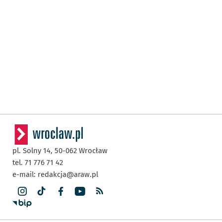
pl. Solny 14,
50-062
Wrocław
tel. 71 776 71 42
e-mail:
redakcja@araw.pl