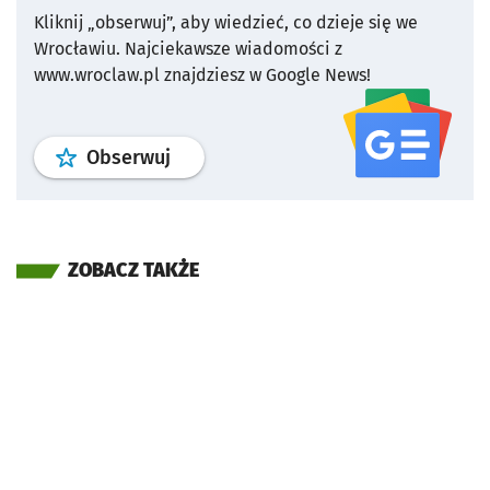
Kliknij „obserwuj”, aby wiedzieć, co dzieje się we
Wrocławiu.
Najciekawsze wiadomości z
www.wroclaw.pl znajdziesz w Google News!
profil
google news
serwisu wroclaw
Obserwuj
ZOBACZ TAKŻE