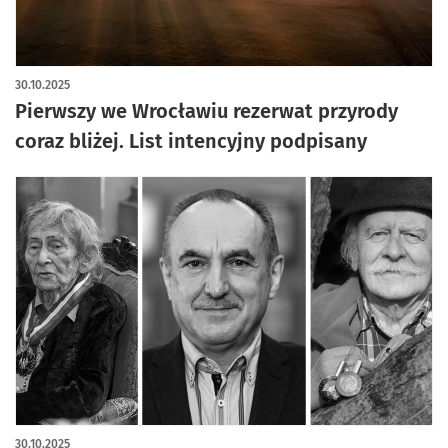
artykuł z galerią zdjęć
30.10.2025
Pierwszy we Wrocławiu rezerwat przyrody
coraz bliżej. List intencyjny podpisany
30.10.2025