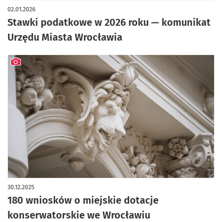
02.01.2026
Stawki podatkowe w 2026 roku — komunikat
Urzędu Miasta Wrocławia
artykuł z galerią zdjęć
30.12.2025
180 wniosków o miejskie dotacje
konserwatorskie we Wrocławiu