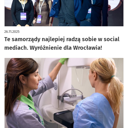
artykuł z galerią zdjęć
26.11.2025
Te samorządy najlepiej radzą sobie w social
mediach. Wyróżnienie dla Wrocławia!