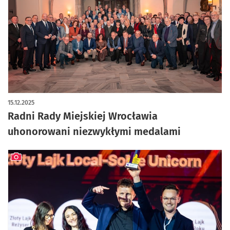
artykuł z galerią zdjęć
15.12.2025
Radni Rady Miejskiej Wrocławia
uhonorowani niezwykłymi medalami