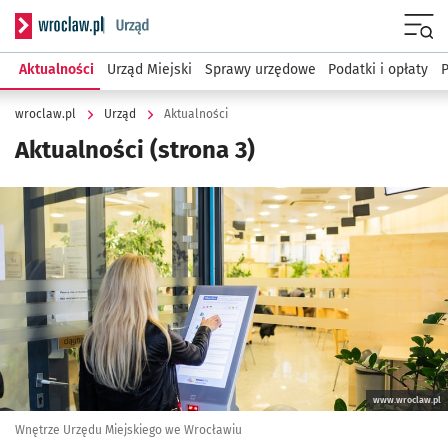
Serwis informacyjny wroclaw.pl podserwis: Urząd
Menu
Aktualności
Urząd Miejski
Sprawy urzędowe
Podatki i opłaty
wroclaw.pl
Urząd
Aktualności
Aktualności
(strona 3)
Kliknij, aby powiększyć
www.wroclaw.pl
Wnętrze Urzędu Miejskiego we Wrocławiu