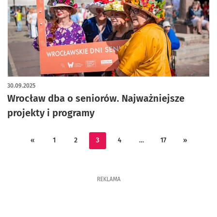
30.09.2025
Wrocław dba o seniorów. Najważniejsze
projekty i programy
«
1
2
3
4
…
17
»
REKLAMA