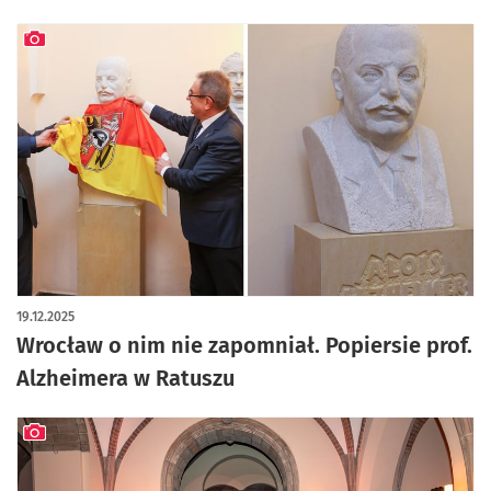
artykuł z galerią zdjęć
19.12.2025
Wrocław o nim nie zapomniał. Popiersie prof.
Alzheimera w Ratuszu