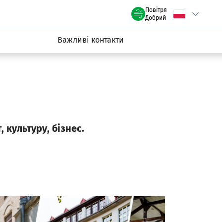
claw.pl
Повітря
Wybierz język
C
we Wrocławiu
Добрий
Важливі контакти
 культуру, бiзнес.