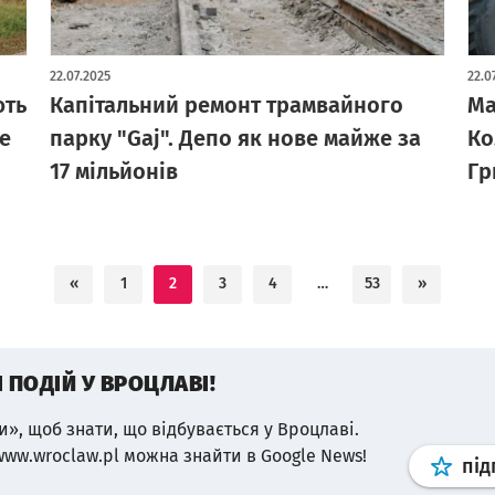
22.07.2025
22.0
ють
Капітальний ремонт трамвайного
Ма
e
парку "Gaj". Депо як нове майже за
Ко
17 мільйонів
Гр
«
1
2
3
4
…
53
»
І ПОДІЙ У ВРОЦЛАВІ!
и», щоб знати, що відбувається у Вроцлаві.
www.wroclaw.pl можна знайти в Google News!
під