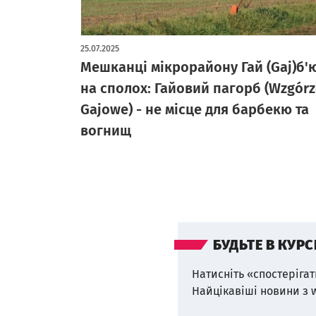
25.07.2025
Мешканці мікрорайону Гай (Gaj)б'
на сполох: Гайовий пагорб (Wzgórz
Gajowe) - не місце для барбекю та
вогнищ
БУДЬТЕ В КУРС
Натисніть «спостерігат
Найцікавіші новини з 