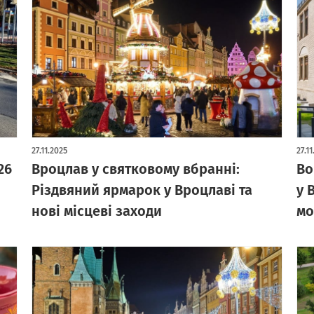
27.11.2025
27.1
26
Вроцлав у святковому вбранні:
Во
Різдвяний ярмарок у Вроцлаві та
у 
нові місцеві заходи
мо