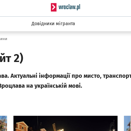
Serwis informacyjny wro
Довідники мігранта
вини
йт 2)
ва. Актуальнi iнформацiї про мисто, транспорт,
Вроцлава на українськiй мовi.