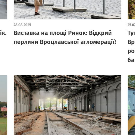
28.08.2025
25.0
ік.
Виставка на площі Ринок: Відкрий
Ту
перлини Вроцлавської агломерації!
Вр
ро
ба