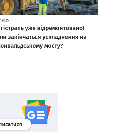
7.2025
гістраль уже відремонтовано!
ли закінчаться ускладнення на
юнвальдському мосту?
Профіль
google news
wroclaw.pl сервіс
писатися