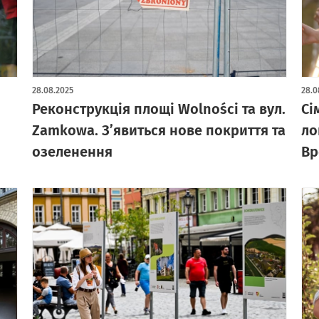
28.08.2025
28.0
Реконструкція площі Wolności та вул.
Сі
Zamkowa. З’явиться нове покриття та
ло
озеленення
Вр