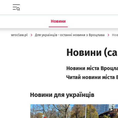
Menu główne portalu wroclaw.pl
Новини
wroclaw.pl
Для українців - останні новини з Вроцлава
Но
Новини
(cа
Новини мiста Вроцла
Читай новини мiста 
Новини для українців