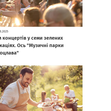
8.2025
м концертів у семи зелених
каціях. Ось "Музичні парки
оцлава"