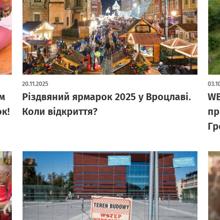
20.11.2025
03.1
м
Різдвяний ярмарок 2025 у Вроцлаві.
WB
к!
Коли відкриття?
пр
Гр